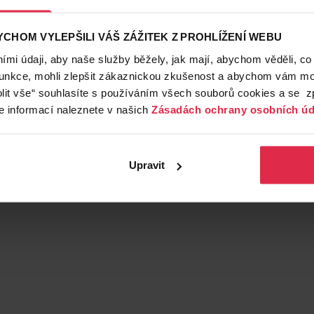
CHOM VYLEPŠILI VÁŠ ZÁŽITEK Z PROHLÍŽENÍ WEBU
mi údaji, aby naše služby běžely, jak mají, abychom věděli, co
funkce, mohli zlepšit zákaznickou zkušenost a abychom vám moh
lit vše“ souhlasíte s používáním všech souborů cookies a se 
e informací naleznete v našich
Zásadách ochrany osobních úd
Upravit