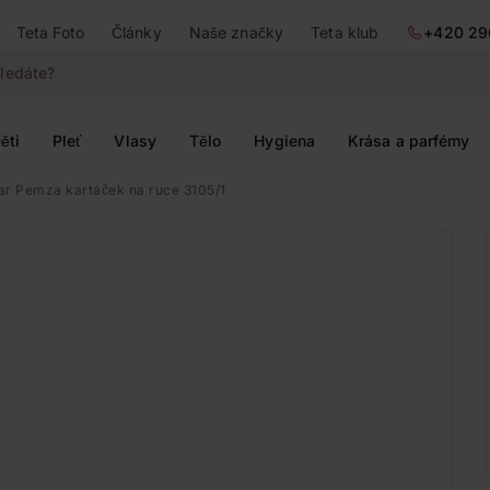
Teta Foto
Články
Naše značky
Teta klub
+420 29
ěti
Pleť
Vlasy
Tělo
Hygiena
Krása a parfémy
r Pemza kartáček na ruce 3105/1