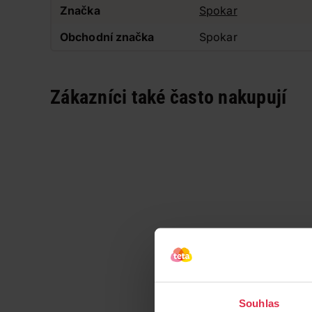
Značka
Spokar
Obchodní značka
Spokar
Zákazníci také často nakupují
Souhlas