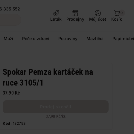
6 335 552
0
Leták
Prodejny
Můj účet
Košík
Muži
Péče o zdraví
Potraviny
Mazlíčci
Papírnictv
Spokar Pemza kartáček na
ruce 3105/1
37,90 Kč
Prodej skončil
37,90 Kč
/
ks
Kód:
182793