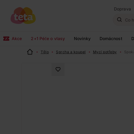
Doprava
Akce
2+1 Péče o vlasy
Novinky
Domácnost
D
Tělo
Sprcha a koupel
Mycí potřeby
Spoka