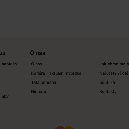
pu
O nás
 nabídky
O nás
Jak chráníme o
Kariéra - aktuální nabídka
Nejčastější ot
Teta pomáhá
Soutěže
Historie
Kontakty
ínky