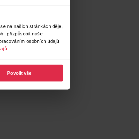
 se na našich stránkách děje,
li přizpůsobit naše
zpracováním osobních údajů
ajů
.
Povolit vše