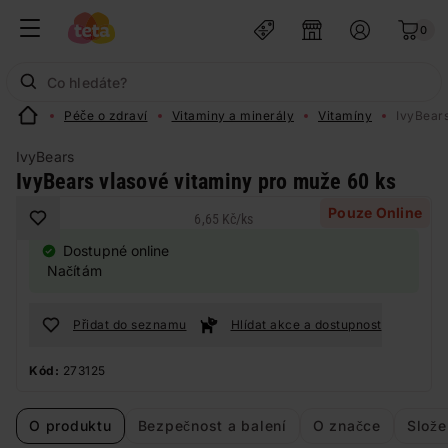
0
Péče o zdraví
Vitaminy a minerály
Vitamíny
IvyBears
IvyBears
IvyBears vlasové vitaminy pro muže 60 ks
Pouze Online
6,65 Kč
/
ks
Dostupné online
Načítám
Přidat do seznamu
Hlídat akce a dostupnost
Kód:
273125
O produktu
Bezpečnost a balení
O značce
Slože