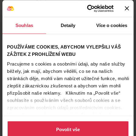
regeneraci pokožky, ale i pro produkci kolagenu.
Proč si medvídky IvyBears zamilujete:
Souhlas
Detaily
Více o cookies
• výrazně posilují vlasy i nehty
• dodávají komplexní výživu
• zamezují vypadávání vlasů
POUŽÍVÁME COOKIES, ABYCHOM VYLEPŠILI VÁŠ
• receptura vyvinuta odborníky
ZÁŽITEK Z PROHLÍŽENÍ WEBU
• chutnají po jablcích
Pracujeme s cookies a osobními údaji, aby naše služby
• složení bez umělých barviv
běžely, jak mají, abychom věděli, co se na našich
• vhodné pro vegany
stránkách děje, mohli vám nabízet užitečné funkce, mohli
Příprava a použití
zlepšit zákaznickou zkušenost a abychom vám mohli
Užívejte 2 medvídky denně (ráno a večer). Přes spolknutím
přizpůsobit naše reklamy. Kliknutím na „Povolit vše“
dobře rozžvýkejte. Nepřekračujte doporučenou denní dávku.
souhlasíte s používáním všech souborů cookies a se
Není určeno jako náhrada pevné stravy.
zpracováním osobních údajů prostřednictvím cookies.
Regulovaný
IvyBears vlasové vitamíny pro muže
Více informací naleznete v našich
Zásadách ochrany
název
60ks
osobních údajů
.
Povolit vše
Značka
IvyBears