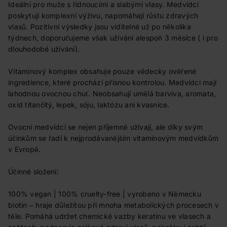
Ideální pro muže s řídnoucími a slabými vlasy. Medvídci
poskytují komplexní výživu, napomáhají růstu zdravých
vlasů. Pozitivní výsledky jsou viditelné už po několika
týdnech, doporučujeme však užívání alespoň 3 měsíce ( i pro
dlouhodobé užívání).
Vitaminový komplex obsahuje pouze vědecky ověřené
ingredience, které prochází přísnou kontrolou. Medvídci mají
lahodnou ovocnou chuť. Neobsahují umělá barviva, aromata,
oxid titančitý, lepek, sóju, laktózu ani kvasnice.
Ovocní medvídci se nejen příjemně užívají, ale díky svým
účinkům se řadí k nejprodávanějším vitaminovým medvídkům
v Evropě.
Účinné složení:
100% vegan | 100% cruelty-free | vyrobeno v Německu
biotin ‒ hraje důležitou při mnoha metabolických procesech v
těle. Pomáhá udržet chemické vazby keratinu ve vlasech a