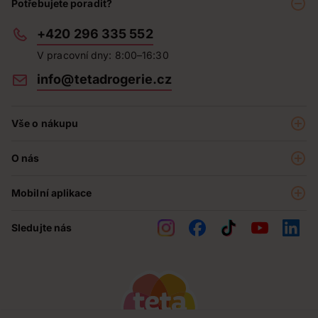
Potřebujete poradit?
+420 296 335 552
V pracovní dny: 8:00–16:30
info@tetadrogerie.cz
Vše o nákupu
Akce a výhodné nabídky
O nás
Teta klub
O nás
Prodejny
Mobilní aplikace
Kariéra - aktuální nabídka
O e-shopu
Teta pomáhá
Sledujte nás
Obchodní podmínky
Historie
Reklamační řád
Jak chráníme osobní údaje
Nejčastější otázky
Soutěže