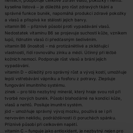
nehtech, podporuje celkové zdraví vlasů, pokožky i nehtů.
kyselina listová ‒ je důležitá pro růst zdravých tkání a
správné funkce buněk, napomáhá produkci zdravé pokožky
a vlasů a přispívá ke stálosti jejich barvy.
vitamin B6 ‒ příznivě působí proti vypadávání vlasů.
Nedostatek vitaminu B6 se projevuje suchostí kůže, vznikem
lupů, řídnutím vlasů či předčasným šedivěním.
vitamin B8 (inositol) – má protizánětlivé a zklidňující
vlastnosti, řídí rovnováhu zinku a mědi. Účinný při léčbě
kožních nemocí. Podporuje růst vlasů a brání jejich
vypadávání.
vitamin D – důležitý pro správný růst a vývoj kostí, umožňuje
lepší vstřebávání vápníku a fosforu z potravy. Zlepšuje
fungování imunitního systému.
zinek ‒ pro tělo nezbytný minerál, který hraje svou roli při
tvorbě nových buněk. Působí blahodárně na kondici kůže,
vlasů a nehtů. Posiluje imunitní systém.
jód – umožňuje správný vývoj mozku, používá se i při
nervovém neklidu, podrážděnosti či poruchách spánku.
Příznivě působí při celkovém napětí.
vitamin C ‒ funguje jako antioxidant, je nezbytný nejen pro