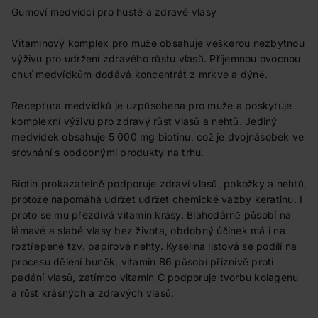
Gumoví medvídci pro husté a zdravé vlasy
Vitaminový komplex pro muže obsahuje veškerou nezbytnou
výživu pro udržení zdravého růstu vlasů. Příjemnou ovocnou
chuť medvídkům dodává koncentrát z mrkve a dýně.
Receptura medvídků je uzpůsobena pro muže a poskytuje
komplexní výživu pro zdravý růst vlasů a nehtů. Jediný
medvídek obsahuje 5 000 mg biotinu, což je dvojnásobek ve
srovnání s obdobnými produkty na trhu.
Biotin prokazatelně podporuje zdraví vlasů, pokožky a nehtů,
protože napomáhá udržet udržet chemické vazby keratinu. I
proto se mu přezdívá vitamin krásy. Blahodárně působí na
lámavé a slabé vlasy bez života, obdobný účinek má i na
roztřepené tzv. papírové nehty. Kyselina listová se podílí na
procesu dělení buněk, vitamin B6 působí příznivě proti
padání vlasů, zatímco vitamin C podporuje tvorbu kolagenu
a růst krásných a zdravých vlasů.