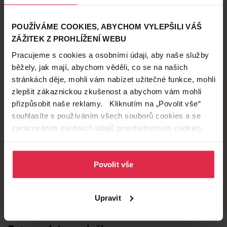
POUŽÍVÁME COOKIES, ABYCHOM VYLEPŠILI VÁŠ
ZÁŽITEK Z PROHLÍŽENÍ WEBU
Pracujeme s cookies a osobními údaji, aby naše služby
běžely, jak mají, abychom věděli, co se na našich
stránkách děje, mohli vám nabízet užitečné funkce, mohli
zlepšit zákaznickou zkušenost a abychom vám mohli
přizpůsobit naše reklamy. Kliknutím na „Povolit vše“
souhlasíte s používáním všech souborů cookies a se
Doručení zdarma
Věrnostní slevy
zpracováním osobních údajů prostřednictvím cookies.
při nákupu nad 1 200 Kč
ušetřete s Teta klubem
Více informací naleznete v našich
Zásadách ochrany
osobních údajů
.
Povolit vše
Vyzvednutí na
Široká síť prodejen
prodejně
přes 500 prodejen po
celé ČR.
už do 60 minut.
Upravit