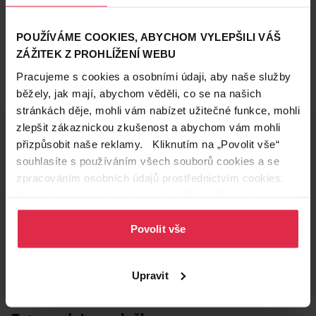
POUŽÍVÁME COOKIES, ABYCHOM VYLEPŠILI VÁŠ
ZÁŽITEK Z PROHLÍŽENÍ WEBU
Pracujeme s cookies a osobními údaji, aby naše služby
běžely, jak mají, abychom věděli, co se na našich
stránkách děje, mohli vám nabízet užitečné funkce, mohli
zlepšit zákaznickou zkušenost a abychom vám mohli
přizpůsobit naše reklamy. Kliknutím na „Povolit vše“
souhlasíte s používáním všech souborů cookies a se
Doručení zdarma
Věrnostní slevy
zpracováním osobních údajů prostřednictvím cookies.
při nákupu nad 1 200 Kč
ušetřete s Teta klubem
Více informací naleznete v našich
Zásadách ochrany
osobních údajů
.
Povolit vše
Vyzvednutí na
Široká síť prodejen
prodejně
přes 500 prodejen po
celé ČR.
už do 60 minut.
Upravit