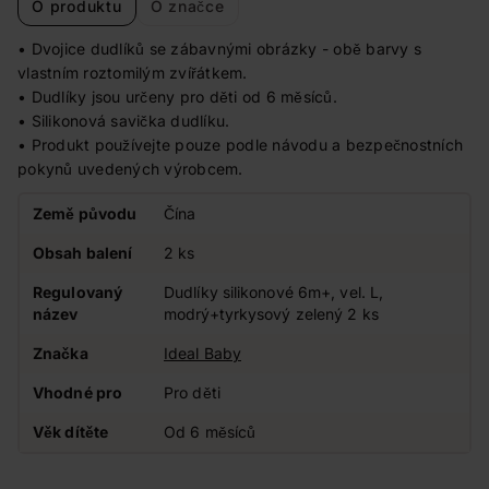
O produktu
O značce
• Dvojice dudlíků se zábavnými obrázky - obě barvy s
vlastním roztomilým zvířátkem.
• Dudlíky jsou určeny pro děti od 6 měsíců.
• Silikonová savička dudlíku.
• Produkt používejte pouze podle návodu a bezpečnostních
pokynů uvedených výrobcem.
Země původu
Čína
Obsah balení
2 ks
Regulovaný
Dudlíky silikonové 6m+, vel. L,
název
modrý+tyrkysový zelený 2 ks
Značka
Ideal Baby
Vhodné pro
Pro děti
Věk dítěte
Od 6 měsíců