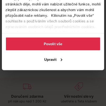
stránkách děje, mohli vám nabízet užitečné funkce, mohli
zlepšit zákaznickou zkušenost a abychom vám mohli
přizpůsobit naše reklamy. Kliknutím na „Povolit vše“
souhlasíte s používáním všech souborů cookies a se
zpracováním osobních údajů prostřednictvím cookies.
Více informací naleznete v našich
Zásadách ochrany
osobních údajů
.
Povolit vše
Upravit
Doručení zdarma
Věrnostní slevy
při nákupu nad 1 200 Kč
ušetřete s Teta klubem