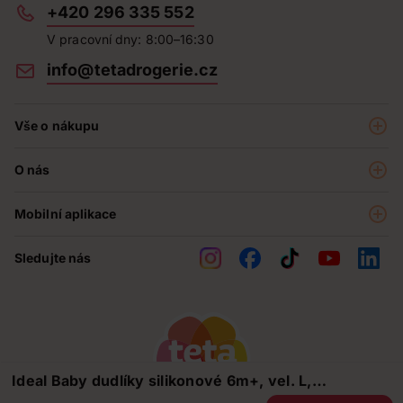
+420 296 335 552
V pracovní dny: 8:00–16:30
info@tetadrogerie.cz
Vše o nákupu
Akce a výhodné nabídky
O nás
Teta klub
O nás
Prodejny
Mobilní aplikace
Kariéra - aktuální nabídka
O e-shopu
Teta pomáhá
Sledujte nás
Obchodní podmínky
Historie
Reklamační řád
Jak chráníme osobní údaje
Nejčastější otázky
Soutěže
Ideal Baby dudlíky silikonové 6m+, vel. L,
Kontakty
modrý+tyrkysový zelený 2 ks