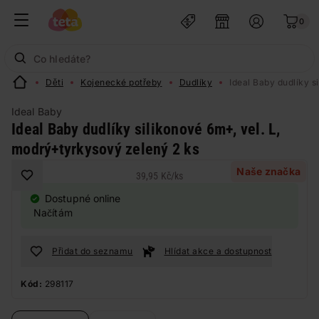
0
Děti
Kojenecké potřeby
Dudlíky
Ideal Baby dudlíky s
Ideal Baby
Ideal Baby dudlíky silikonové 6m+, vel. L,
modrý+tyrkysový zelený 2 ks
Naše značka
39,95 Kč
/
ks
Dostupné online
Načítám
Přidat do seznamu
Hlídat akce a dostupnost
Kód:
298117