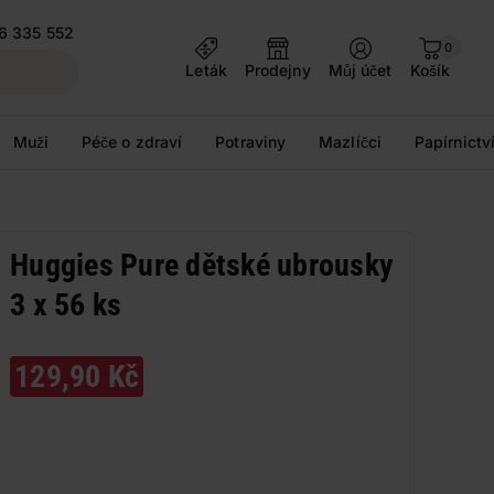
6 335 552
0
Leták
Prodejny
Můj účet
Košík
Muži
Péče o zdraví
Potraviny
Mazlíčci
Papírnictv
Huggies Pure dětské ubrousky
3 x 56 ks
129,90 Kč