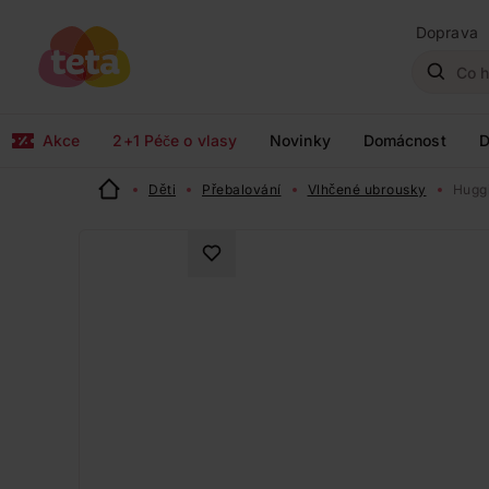
Doprava
Akce
2+1 Péče o vlasy
Novinky
Domácnost
D
Děti
Přebalování
Vlhčené ubrousky
Huggi