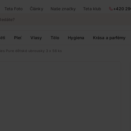
Teta Foto
Články
Naše značky
Teta klub
+420 29
ěti
Pleť
Vlasy
Tělo
Hygiena
Krása a parfémy
es Pure dětské ubrousky 3 x 56 ks