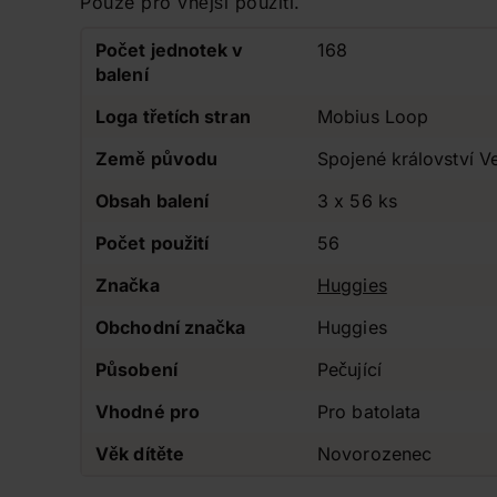
Pouze pro vnější použití.
Počet jednotek v
168
balení
Loga třetích stran
Mobius Loop
Země původu
Spojené království Ve
Obsah balení
3 x 56 ks
Počet použití
56
Značka
Huggies
Obchodní značka
Huggies
Působení
Pečující
Vhodné pro
Pro batolata
Věk dítěte
Novorozenec