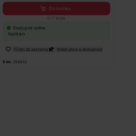
Do košíku
0,77 Kč
/
ks
Dostupné online
Načítám
Přidat do seznamu
Hlídat akce a dostupnost
Kód:
256452