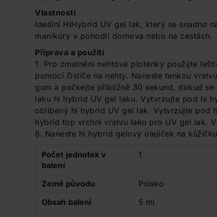
Vlastnosti
Ideální HiHybrid UV gel lak, který se snadno 
manikúry v pohodlí domova nebo na cestách.
Příprava a použití
1. Pro zmatnění nehtové ploténky použijte lešt
pomocí čističe na nehty. Naneste tenkou vrstv
gum a počkejte přibližně 30 sekund, dokud se 
laku hi hybrid UV gel laku. Vytvrzujte pod hi
oblíbený hi hybrid UV gel lak. Vytvrzujte pod
hybrid top vrchní vrstvu laku pro UV gel lak.
6. Naneste hi hybrid gelový olejíček na kůžičku
Počet jednotek v
1
balení
Země původu
Polsko
Obsah balení
5 ml