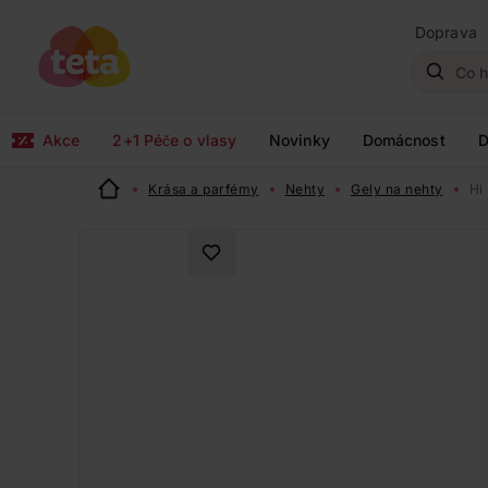
Doprava
Akce
2+1 Péče o vlasy
Novinky
Domácnost
D
Krása a parfémy
Nehty
Gely na nehty
Hi