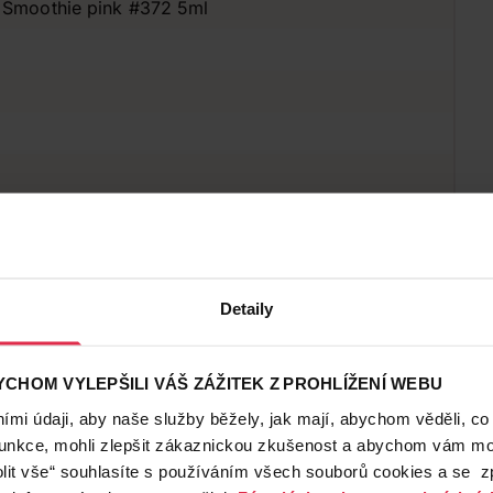
k Smoothie pink #372 5ml
Detaily
CHOM VYLEPŠILI VÁŠ ZÁŽITEK Z PROHLÍŽENÍ WEBU
mi údaji, aby naše služby běžely, jak mají, abychom věděli, co
funkce, mohli zlepšit zákaznickou zkušenost a abychom vám moh
lit vše“ souhlasíte s používáním všech souborů cookies a se 