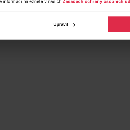
e informací naleznete v našich
Zásadách ochrany osobních úd
Upravit