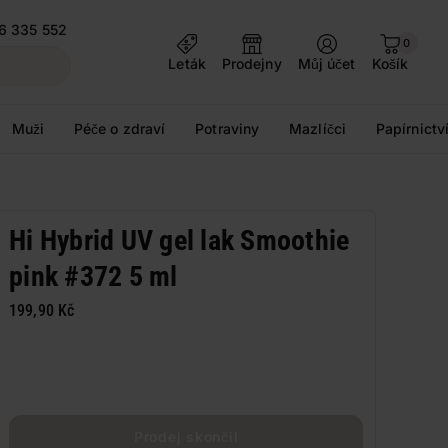
6 335 552
0
Leták
Prodejny
Můj účet
Košík
Muži
Péče o zdraví
Potraviny
Mazlíčci
Papírnictv
Hi Hybrid UV gel lak Smoothie
pink #372 5 ml
199,90 Kč
Prodej skončil