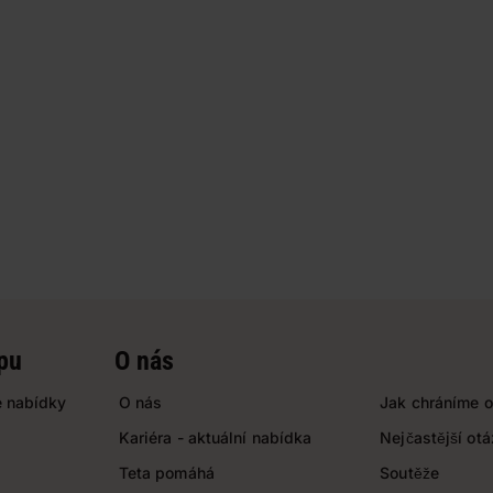
pu
O nás
 nabídky
O nás
Jak chráníme o
Kariéra - aktuální nabídka
Nejčastější ot
Teta pomáhá
Soutěže