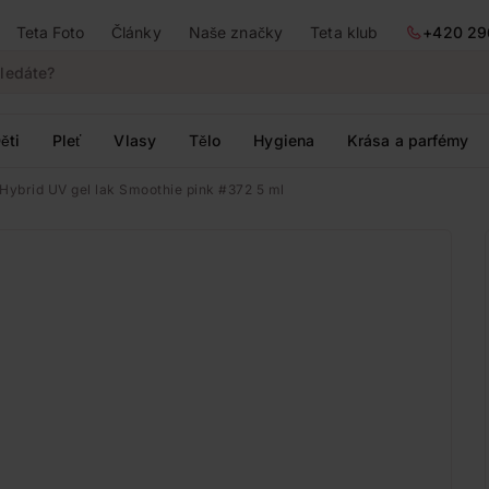
Teta Foto
Články
Naše značky
Teta klub
+420 29
ěti
Pleť
Vlasy
Tělo
Hygiena
Krása a parfémy
 Hybrid UV gel lak Smoothie pink #372 5 ml