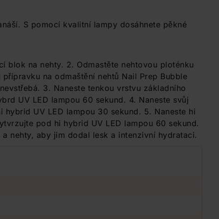
nanáší. S pomocí kvalitní lampy dosáhnete pěkné
ící blok na nehty. 2. Odmastěte nehtovou ploténku
u přípravku na odmaštění nehtů Nail Prep Bubble
nevstřebá. 3. Naneste tenkou vrstvu základního
 hybrd UV LED lampou 60 sekund. 4. Naneste svůj
 hi hybrid UV LED lampou 30 sekund. 5. Naneste hi
 Vytvrzujte pod hi hybrid UV LED lampou 60 sekund.
 a nehty, aby jim dodal lesk a intenzivní hydrataci.