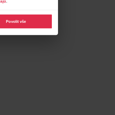
ajů
.
Povolit vše