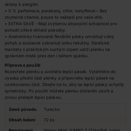
sklony k alergiím.
• 0 % parfemace, parabeny, chlor, nonylfenol – Bez
zbytečné chemie, pouze to nejlepší pro vaše dítě.
• EXTRA SAVÉ - Mají zvýšenou absorpční schopnost pro
pohodlí citlivé dětské pokožky.
• Anatomicky tvarované flexibilní pásky umožňují volný
pohyb a současně zabraňují úniku tekutiny. Elastické
manžety s praktickým suchým zipem udrží plenku na
správném místě přes den i během spánku.
Příprava a použití
Rozevřete plenku a uvolněte lepící pásek. Vytáhněte do
vysoka přední část plenky a připevněte lepící pásek na
vzorkovanou část. Dbejte na to, aby se lepící pásky uchytily
symetricky. Po použití můžete plenku stočením zavřít a
znovu přelepit lepící páskou.
Země původu
Turecko
Obsah balení
72 ks
Regulovaný
Happy Mimi JUMBO 5 (72ks/fol) Junior