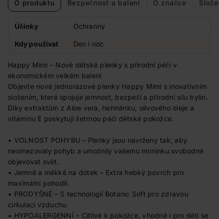
O produktu
Bezpečnost a balení
O značce
Slože
Účinky
Ochranný
Kdy používat
Den i noc
Happy Mimi – Nové dětské plenky s přírodní péčí v
ekonomickém velkém balení
Objevte nové jednorázové plenky Happy Mimi s inovativním
složením, které spojuje jemnost, bezpečí a přírodní sílu bylin.
Díky extraktům z Aloe vera, heřmánku, olivového oleje a
vitaminu E poskytují šetrnou péči dětské pokožce.
• VOLNOST POHYBU – Plenky jsou navrženy tak, aby
neomezovaly pohyb a umožnily vašemu miminku svobodně
objevovat svět.
• Jemné a měkké na dotek – Extra hebký povrch pro
maximální pohodlí.
• PRODYŠNÉ – S technologií Botanic Soft pro zdravou
cirkulaci vzduchu.
• HYPOALERGENNÍ – Citlivé k pokožce, vhodné i pro děti se