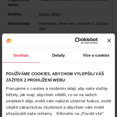
název
Značka
Happy Mimi
Aktivní látky
Heřmánek, Aloe vera, Vitamin E, Olivový
olej
Doplňkové
Bez parfemace, Hypoalergenní, Bez
informace
parabenů
Vůně
Bez parfemace
Souhlas
Detaily
Více o cookies
Působení
Pečující
POUŽÍVÁME COOKIES, ABYCHOM VYLEPŠILI VÁŠ
Zákazníci také často nakupují
ZÁŽITEK Z PROHLÍŽENÍ WEBU
Pracujeme s cookies a osobními údaji, aby naše služby
běžely, jak mají, abychom věděli, co se na našich
stránkách děje, mohli vám nabízet užitečné funkce, mohli
zlepšit zákaznickou zkušenost a abychom vám mohli
přizpůsobit naše reklamy. Kliknutím na „Povolit vše“