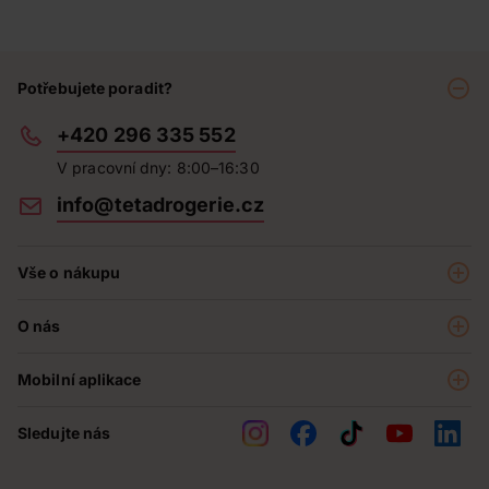
Potřebujete poradit?
+420 296 335 552
V pracovní dny: 8:00–16:30
info@tetadrogerie.cz
Vše o nákupu
Akce a výhodné nabídky
O nás
Teta klub
O nás
Prodejny
Mobilní aplikace
Kariéra - aktuální nabídka
O e-shopu
Teta pomáhá
Sledujte nás
Obchodní podmínky
Historie
Reklamační řád