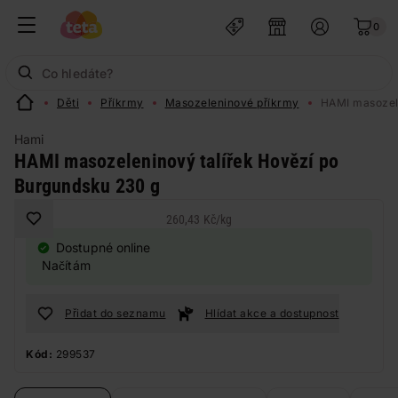
0
Děti
Příkrmy
Masozeleninové příkrmy
HAMI masozele
Hami
HAMI masozeleninový talířek Hovězí po
Burgundsku 230 g
260,43 Kč
/
kg
Dostupné online
Načítám
Přidat do seznamu
Hlídat akce a dostupnost
Kód:
299537