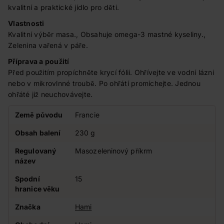
kvalitní a praktické jídlo pro děti.
Vlastnosti
Kvalitní výběr masa., Obsahuje omega-3 mastné kyseliny.,
Zelenina vařená v páře.
Příprava a použití
Před použitím propíchněte krycí fólii. Ohřívejte ve vodní lázni
nebo v mikrovlnné troubě. Po ohřátí promíchejte. Jednou
ohřáté již neuchovávejte.
Země původu
Francie
Obsah balení
230 g
Regulovaný
Masozeleninový příkrm
název
Spodní
15
hranice věku
Značka
Hami