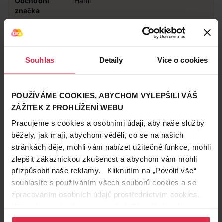
Obchodní
Hami
značka
Podznačka
Zeleninové a masozeleninové p
Zákazníci také často nakupují
Souhlas
Detaily
Více o cookies
POUŽÍVÁME COOKIES, ABYCHOM VYLEPŠILI VÁŠ
ZÁŽITEK Z PROHLÍŽENÍ WEBU
Pracujeme s cookies a osobními údaji, aby naše služby
běžely, jak mají, abychom věděli, co se na našich
stránkách děje, mohli vám nabízet užitečné funkce, mohli
zlepšit zákaznickou zkušenost a abychom vám mohli
přizpůsobit naše reklamy. Kliknutím na „Povolit vše“
souhlasíte s používáním všech souborů cookies a se
zpracováním osobních údajů prostřednictvím cookies.
Více informací naleznete v našich
Zásadách ochrany
osobních údajů
.