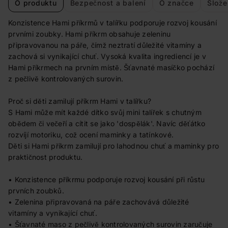
O produktu
Bezpečnost a balení
O značce
Slože
Konzistence Hami příkrmů v talířku podporuje rozvoj kousání
prvními zoubky. Hami příkrm obsahuje zeleninu
připravovanou na páře, čímž neztratí důležité vitamíny a
zachová si vynikající chuť. Vysoká kvalita ingrediencí je v
Hami příkrmech na prvním místě. Šťavnaté masíčko pochází
z pečlivě kontrolovaných surovin.
Proč si děti zamilují příkrm Hami v talířku?
S Hami může mít každé dítko svůj mini talířek s chutným
obědem či večeří a cítit se jako 'dospělák'. Navíc děťátko
rozvíjí motoriku, což ocení maminky a tatínkové.
Děti si Hami příkrm zamilují pro lahodnou chuť a maminky pro
praktičnost produktu.
• Konzistence příkrmu podporuje rozvoj kousání při růstu
prvních zoubků.
• Zelenina připravovaná na páře zachovává důležité
vitamíny a vynikající chuť.
• Šťavnaté maso z pečlivě kontrolovaných surovin zaručuje