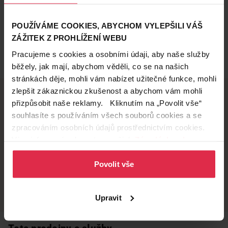
POUŽÍVÁME COOKIES, ABYCHOM VYLEPŠILI VÁŠ
ZÁŽITEK Z PROHLÍŽENÍ WEBU
Pracujeme s cookies a osobními údaji, aby naše služby
běžely, jak mají, abychom věděli, co se na našich
stránkách děje, mohli vám nabízet užitečné funkce, mohli
zlepšit zákaznickou zkušenost a abychom vám mohli
přizpůsobit naše reklamy. Kliknutím na „Povolit vše“
souhlasíte s používáním všech souborů cookies a se
Doručení zdarma
Věrnostní slevy
zpracováním osobních údajů prostřednictvím cookies.
při nákupu nad 1 200 Kč
ušetřete s Teta klubem
Více informací naleznete v našich
Zásadách ochrany
osobních údajů
.
Povolit vše
Vyzvednutí na
Široká síť prodejen
prodejně
přes 500 prodejen po
celé ČR.
už do 60 minut.
Upravit