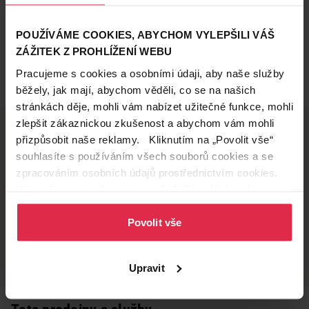
POUŽÍVÁME COOKIES, ABYCHOM VYLEPŠILI VÁŠ
ZÁŽITEK Z PROHLÍŽENÍ WEBU
Pracujeme s cookies a osobními údaji, aby naše služby
běžely, jak mají, abychom věděli, co se na našich
stránkách děje, mohli vám nabízet užitečné funkce, mohli
zlepšit zákaznickou zkušenost a abychom vám mohli
přizpůsobit naše reklamy. Kliknutím na „Povolit vše“
souhlasíte s používáním všech souborů cookies a se
Doručení zdarma
Věrnostní slevy
zpracováním osobních údajů prostřednictvím cookies.
při nákupu nad 1 200 Kč
ušetřete s Teta klubem
Více informací naleznete v našich
Zásadách ochrany
osobních údajů
.
Povolit vše
Vyzvednutí na
Široká síť prodejen
prodejně
přes 500 prodejen po
celé ČR.
už do 60 minut.
Upravit