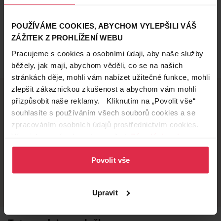
POUŽÍVÁME COOKIES, ABYCHOM VYLEPŠILI VÁŠ
ZÁŽITEK Z PROHLÍŽENÍ WEBU
Pracujeme s cookies a osobními údaji, aby naše služby
běžely, jak mají, abychom věděli, co se na našich
stránkách děje, mohli vám nabízet užitečné funkce, mohli
zlepšit zákaznickou zkušenost a abychom vám mohli
přizpůsobit naše reklamy. Kliknutím na „Povolit vše“
souhlasíte s používáním všech souborů cookies a se
Doručení zdarma
Věrnostní slevy
zpracováním osobních údajů prostřednictvím cookies.
při nákupu nad 1 200 Kč
ušetřete s Teta klubem
Více informací naleznete v našich
Zásadách ochrany
osobních údajů
.
Povolit vše
Vyzvednutí na
Široká síť prodejen
prodejně
přes 500 prodejen po
celé ČR.
už do 60 minut.
Upravit