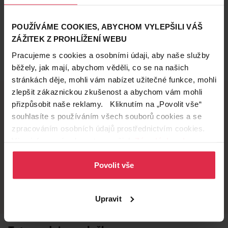
POUŽÍVÁME COOKIES, ABYCHOM VYLEPŠILI VÁŠ
ZÁŽITEK Z PROHLÍŽENÍ WEBU
Pracujeme s cookies a osobními údaji, aby naše služby
běžely, jak mají, abychom věděli, co se na našich
stránkách děje, mohli vám nabízet užitečné funkce, mohli
zlepšit zákaznickou zkušenost a abychom vám mohli
přizpůsobit naše reklamy. Kliknutím na „Povolit vše“
souhlasíte s používáním všech souborů cookies a se
Doručení zdarma
Věrnostní slevy
zpracováním osobních údajů prostřednictvím cookies.
při nákupu nad 1 200 Kč
ušetřete s Teta klubem
Více informací naleznete v našich
Zásadách ochrany
osobních údajů
.
Povolit vše
Vyzvednutí na
Široká síť prodejen
prodejně
přes 500 prodejen po
celé ČR.
už do 60 minut.
Upravit