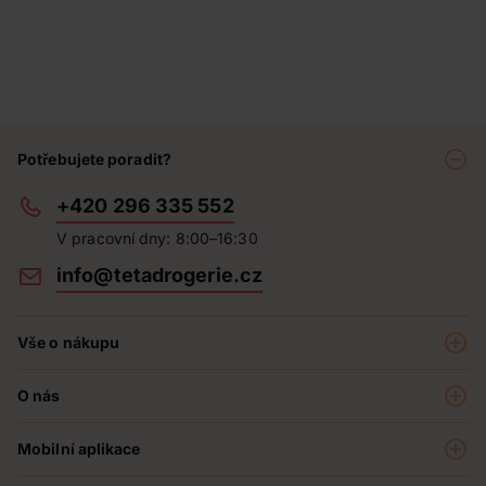
Potřebujete poradit?
+420 296 335 552
V pracovní dny: 8:00–16:30
info@tetadrogerie.cz
Vše o nákupu
Akce a výhodné nabídky
O nás
Teta klub
O nás
Prodejny
Mobilní aplikace
Kariéra - aktuální nabídka
O e-shopu