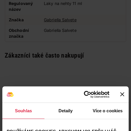
Regulovaný
Laky na nehty 11 ml
název
Značka
Gabriella Salvete
Obchodní
Gabriella Salvete
značka
Zákazníci také často nakupují
Souhlas
Detaily
Více o cookies