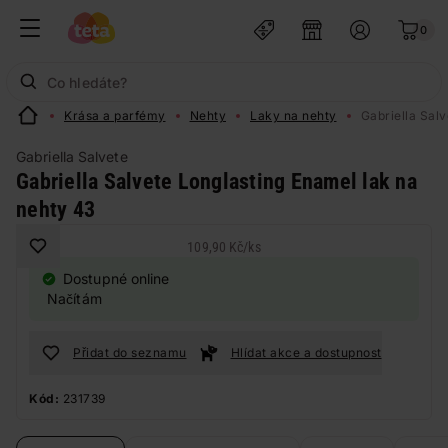
0
Krása a parfémy
Nehty
Laky na nehty
Gabriella Sal
Gabriella Salvete
Gabriella Salvete Longlasting Enamel lak na
nehty 43
109,90 Kč
/
ks
Dostupné online
Načítám
Přidat do seznamu
Hlídat akce a dostupnost
Kód:
231739