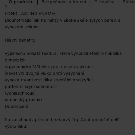
O produktu
Bezpečnost a balení
O značce
Slože
LONG LASTING ENAMEL
Dlouhotrvající lak na nehty v široké škále sytých barev, s
vysokým leskem.
Hlavní benefity
výjimečně bohatá textura, která vykouzlí efekt o několika
dimenzích
ergonomický štěteček pro precizní aplikaci
inovativní dvojité víčko proti vysychání
vysoká trvanlivost díky speciální pryskyřici
perfektní krycí schopnost
rychleschnoucí
veganský produkt
Doporučení
Po zaschnutí aplikujte bezbarvý Top Coat pro ještě delší
výdrž laku.