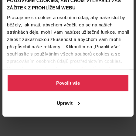
POUŽÍVÁME COOKIES, ABYCHOM VYLEPŠILI VÁŠ
ZÁŽITEK Z PROHLÍŽENÍ WEBU
Pracujeme s cookies a osobními údaji, aby naše služby
běžely, jak mají, abychom věděli, co se na našich
stránkách děje, mohli vám nabízet užitečné funkce, mohli
Podobné produkty
zlepšit zákaznickou zkušenost a abychom vám mohli
přizpůsobit naše reklamy. Kliknutím na „Povolit vše“
souhlasíte s používáním všech souborů cookies a se
zpracováním osobních údajů prostřednictvím cookies.
Více informací naleznete v našich
Zásadách ochrany
osobních údajů
.
Povolit vše
Upravit