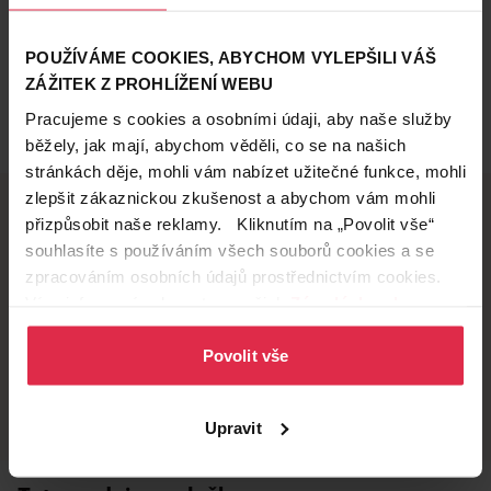
POUŽÍVÁME COOKIES, ABYCHOM VYLEPŠILI VÁŠ
ZÁŽITEK Z PROHLÍŽENÍ WEBU
Pracujeme s cookies a osobními údaji, aby naše služby
běžely, jak mají, abychom věděli, co se na našich
stránkách děje, mohli vám nabízet užitečné funkce, mohli
zlepšit zákaznickou zkušenost a abychom vám mohli
přizpůsobit naše reklamy. Kliknutím na „Povolit vše“
souhlasíte s používáním všech souborů cookies a se
Doručení zdarma
Věrnostní slevy
zpracováním osobních údajů prostřednictvím cookies.
při nákupu nad 1 200 Kč
ušetřete s Teta klubem
Více informací naleznete v našich
Zásadách ochrany
osobních údajů
.
Povolit vše
Vyzvednutí na
Široká síť prodejen
prodejně
přes 500 prodejen po
celé ČR.
už do 60 minut.
Upravit