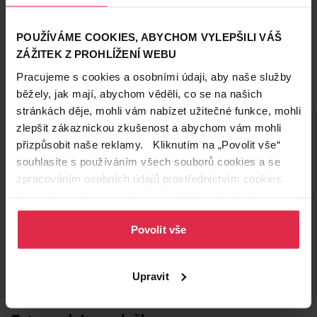
POUŽÍVÁME COOKIES, ABYCHOM VYLEPŠILI VÁŠ
ZÁŽITEK Z PROHLÍŽENÍ WEBU
Pracujeme s cookies a osobními údaji, aby naše služby
běžely, jak mají, abychom věděli, co se na našich
stránkách děje, mohli vám nabízet užitečné funkce, mohli
zlepšit zákaznickou zkušenost a abychom vám mohli
přizpůsobit naše reklamy. Kliknutím na „Povolit vše“
souhlasíte s používáním všech souborů cookies a se
Doručení zdarma
Věrnostní slevy
zpracováním osobních údajů prostřednictvím cookies.
při nákupu nad 1 200 Kč
ušetřete s Teta klubem
Více informací naleznete v našich
Zásadách ochrany
osobních údajů
.
Povolit vše
Vyzvednutí na
Široká síť prodejen
prodejně
přes 500 prodejen po
celé ČR.
už do 60 minut.
Upravit