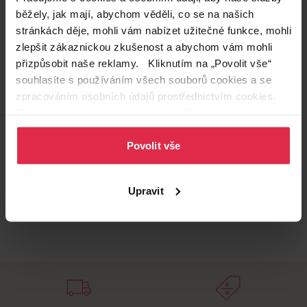
Podobné produkty
běžely, jak mají, abychom věděli, co se na našich
stránkách děje, mohli vám nabízet užitečné funkce, mohli
zlepšit zákaznickou zkušenost a abychom vám mohli
přizpůsobit naše reklamy. Kliknutím na „Povolit vše“
souhlasíte s používáním všech souborů cookies a se
zpracováním osobních údajů prostřednictvím cookies.
Více informací naleznete v našich
Zásadách ochrany
osobních údajů
.
Povolit vše
Upravit