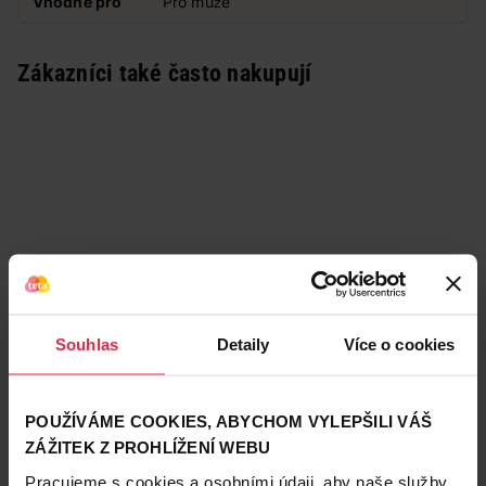
Vhodné pro
Pro muže
Zákazníci také často nakupují
Souhlas
Detaily
Více o cookies
POUŽÍVÁME COOKIES, ABYCHOM VYLEPŠILI VÁŠ
ZÁŽITEK Z PROHLÍŽENÍ WEBU
Pracujeme s cookies a osobními údaji, aby naše služby