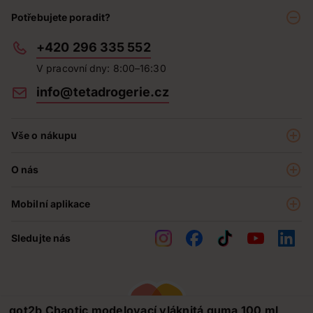
Potřebujete poradit?
+420 296 335 552
V pracovní dny: 8:00–16:30
info@tetadrogerie.cz
Vše o nákupu
Akce a výhodné nabídky
O nás
Teta klub
O nás
Prodejny
Mobilní aplikace
Kariéra - aktuální nabídka
O e-shopu
Teta pomáhá
Sledujte nás
Obchodní podmínky
Historie
Reklamační řád
Jak chráníme osobní údaje
Nejčastější otázky
got2b Chaotic modelovací vláknitá guma 100 ml