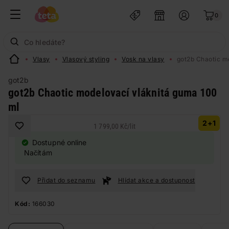
0
Vlasy
Vlasový styling
Vosk na vlasy
got2b Chaotic m
got2b
got2b Chaotic modelovací vláknitá guma 100
ml
2+1
1 799,00 Kč
/
lit
Dostupné online
Načítám
Přidat do seznamu
Hlídat akce a dostupnost
Kód:
166030