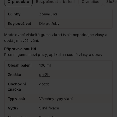
O produktu
Bezpečnost a balení
O značce
Slože
Účinky
Zpevňující
Kdy používat
Dle potřeby
Modelovací vláknitá guma zkrotí tvoje nepoddajné vlasy a
dodá jim svěží vůni.
Příprava a použití
Promni gumu mezi prsty, aplikuj na suché vlasy a uprav.
Obsah balení
100 ml
Značka
got2b
Obchodní
got2b
značka
Typ vlasů
Všechny typy vlasů
Výdrž
Silná fixace