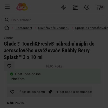
0
Domácnost
Osvěžovače vzduchu
Spreje a rozprašovač
Glade
Glade® Touch&Fresh® náhradní náplň do
aerosolového osvěžovače Bubbly Berry
Splash™ 3 x 10 ml
99,95 Kč
/
ks
Dostupné online
Načítám
Přidat do seznamu
Hlídat akce a dostupnost
Kód:
262189