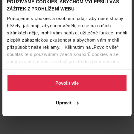
POUŽÍVÁME COOKIES, ABYCHOM VYLEPŠILI VÁŠ
ZÁŽITEK Z PROHLÍŽENÍ WEBU
Pracujeme s cookies a osobními údaji, aby naše služby
běžely, jak mají, abychom věděli, co se na našich
stránkách děje, mohli vám nabízet užitečné funkce, mohli
Podobné produkty
zlepšit zákaznickou zkušenost a abychom vám mohli
přizpůsobit naše reklamy. Kliknutím na „Povolit vše“
souhlasíte s používáním všech souborů cookies a se
zpracováním osobních údajů prostřednictvím cookies.
Více informací naleznete v našich
Zásadách ochrany
osobních údajů
.
Povolit vše
Upravit