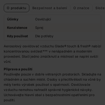
O produktu
Bezpečnost a balení
O značce
Slože
Účinky
Osvěžující
Konzistence
Sprej
Kdy používat
Dle potřeby
Aerosolový osvěžovač vzduchu Glade® touch & fresh® nabízí
koncentrovanou svěžest*** v nenápadném a moderním
provedení. Stačí jedno zmáčknutí a místnost se naplní svěží
vůní.
Příprava a použití
Používejte pouze v dobře větraných prostorách. Skladujte na
chladném a suchém místě. Osoby s přecitlivělostí na vůně by
měly tento výrobek používat s opatrností. Osvěžovače
vzduchu nemohou nahradit správné hygienické návyky.
Uchovávejte hlavní obal s bezpečnostními opatřeními pro
použití.