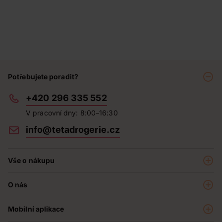
Potřebujete poradit?
+420 296 335 552
V pracovní dny: 8:00–16:30
info@tetadrogerie.cz
Vše o nákupu
Akce a výhodné nabídky
O nás
Teta klub
O nás
Prodejny
Mobilní aplikace
Kariéra - aktuální nabídka
O e-shopu