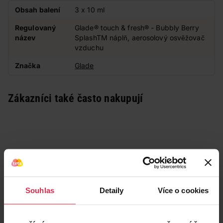
Obsah balení
3 x 10 ml
Regulovaný
Glade® touch & fresh® - Bubbly Berry
název
SplashTM náplň, aerosolový osvěžovač
vzduchu
Značka
Glade
Zákazníci také často nakupují
Souhlas
Detaily
Více o cookies