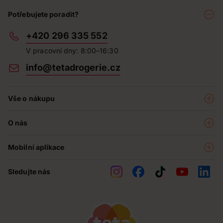
Potřebujete poradit?
+420 296 335 552
V pracovní dny: 8:00–16:30
info@tetadrogerie.cz
Vše o nákupu
Akce a výhodné nabídky
O nás
Teta klub
O nás
Prodejny
Mobilní aplikace
Kariéra - aktuální nabídka
O e-shopu
Teta pomáhá
Sledujte nás
Obchodní podmínky
Historie
Reklamační řád
Jak chráníme osobní údaje
Nejčastější otázky