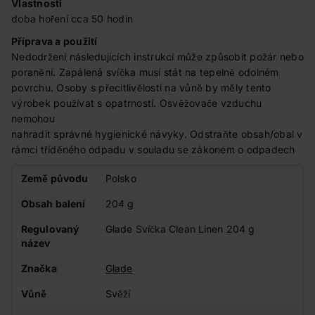
Vlastnosti
doba hoření cca 50 hodin
Příprava a použití
Nedodržení následujících instrukcí může způsobit požár nebo
poranění. Zapálená svíčka musí stát na tepelně odolném
povrchu. Osoby s přecitlivělostí na vůně by měly tento
výrobek používat s opatrností. Osvěžovače vzduchu
nemohou
nahradit správné hygienické návyky. Odstraňte obsah/obal v
rámci tříděného odpadu v souladu se zákonem o odpadech
Země původu
Polsko
Obsah balení
204 g
Regulovaný
Glade Svíčka Clean Linen 204 g
název
Značka
Glade
Vůně
Svěží