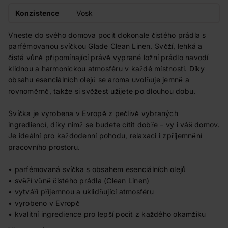
Konzistence
Vosk
Vneste do svého domova pocit dokonale čistého prádla s
parfémovanou svíčkou Glade Clean Linen. Svěží, lehká a
čistá vůně připomínající právě vyprané ložní prádlo navodí
klidnou a harmonickou atmosféru v každé místnosti. Díky
obsahu esenciálních olejů se aroma uvolňuje jemně a
rovnoměrně, takže si svěžest užijete po dlouhou dobu.
Svíčka je vyrobena v Evropě z pečlivě vybraných
ingrediencí, díky nimž se budete cítit dobře – vy i váš domov.
Je ideální pro každodenní pohodu, relaxaci i zpříjemnění
pracovního prostoru.
• parfémovaná svíčka s obsahem esenciálních olejů
• svěží vůně čistého prádla (Clean Linen)
• vytváří příjemnou a uklidňující atmosféru
• vyrobeno v Evropě
• kvalitní ingredience pro lepší pocit z každého okamžiku