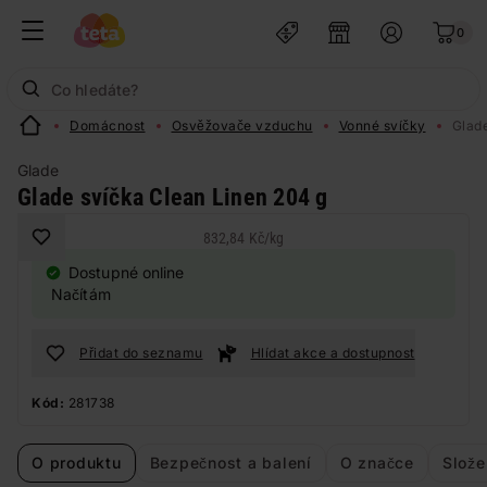
0
Domácnost
Osvěžovače vzduchu
Vonné svíčky
Glade
Glade
Glade svíčka Clean Linen 204 g
832,84 Kč
/
kg
Dostupné online
Načítám
Přidat do seznamu
Hlídat akce a dostupnost
Kód:
281738
O produktu
Bezpečnost a balení
O značce
Slože