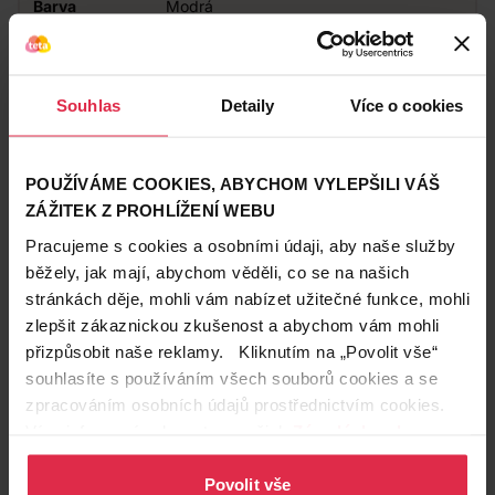
Barva
Modrá
Zákazníci také často nakupují
Souhlas
Detaily
Více o cookies
POUŽÍVÁME COOKIES, ABYCHOM VYLEPŠILI VÁŠ
ZÁŽITEK Z PROHLÍŽENÍ WEBU
Pracujeme s cookies a osobními údaji, aby naše služby
běžely, jak mají, abychom věděli, co se na našich
stránkách děje, mohli vám nabízet užitečné funkce, mohli
zlepšit zákaznickou zkušenost a abychom vám mohli
přizpůsobit naše reklamy. Kliknutím na „Povolit vše“
souhlasíte s používáním všech souborů cookies a se
zpracováním osobních údajů prostřednictvím cookies.
Více informací naleznete v našich
Zásadách ochrany
osobních údajů
.
Povolit vše