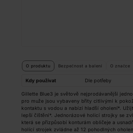
O produktu
Bezpečnost a balení
O značce
Kdy používat
Dle potřeby
Gillette Blue3 je světově nejprodávanější jednor
pro muže jsou vybaveny břity citlivými k pokož
kontaktu s vodou a nabízí hladší oholení*. Užij
lepší čištění*. Jednorázové holicí strojky se z
která se přizpůsobí konturám obličeje a usnad
holící strojek zvládne až 12 pohodlných oholen