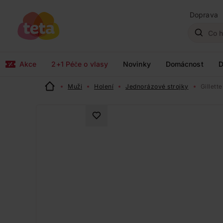
Doprava
Akce
2+1 Péče o vlasy
Novinky
Domácnost
D
Muži
Holení
Jednorázové strojky
Gillett