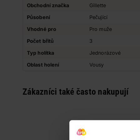
Obchodní značka
Gillette
Působení
Pečující
Vhodné pro
Pro muže
Počet břitů
3
Typ holítka
Jednorázové
Oblast holení
Vousy
Zákazníci také často nakupují