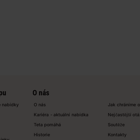
pu
O nás
 nabídky
O nás
Jak chráníme o
Kariéra - aktuální nabídka
Nejčastější ot
Teta pomáhá
Soutěže
Historie
Kontakty
ínky