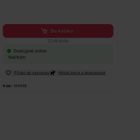
Do košíku
27,49 Kč
/
ks
Dostupné online
Načítám
Přidat do seznamu
Hlídat akce a dostupnost
Kód:
195968