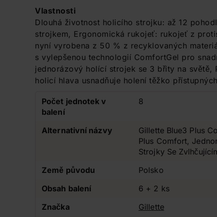
Vlastnosti
Dlouhá životnost holicího strojku: až 12 poho
strojkem, Ergonomická rukojeť: rukojeť z prot
nyní vyrobena z 50 % z recyklovaných materiálů
s vylepšenou technologií ComfortGel pro snad
jednorázový holící strojek se 3 břity na světě,
holicí hlava usnadňuje holení těžko přístupných
Počet jednotek v
8
balení
Alternativní názvy
Gillette Blue3 Plus C
Plus Comfort, Jednor
Strojky Se Zvlhčující
Země původu
Polsko
Obsah balení
6 + 2 ks
Značka
Gillette