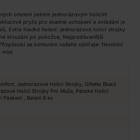
dlných oholení jedním jednorázovým holicím
iskluzové pryže pro snadné uchopení a ovládání je
, Extra hladké holení: jednorázové holící strojky
né klouzání po pokožce, Nejprodávanější
 Přizpůsobí se konturám vašeho obličeje: flexibilní
 míst
omfort, Jednorázové Holící Strojky, Gillette Blue3
ázové Holící Strojky Pro Muže, Pánské Holící
m Páskem , Balení 8 ks