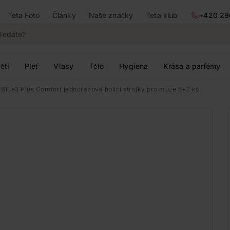
Teta Foto
Články
Naše značky
Teta klub
+420 29
ěti
Pleť
Vlasy
Tělo
Hygiena
Krása a parfémy
e Blue3 Plus Comfort jednorázové holící strojky pro muže 6+2 ks