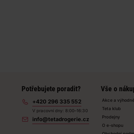
Potřebujete poradit?
Vše o náku
Akce a výhodné
+420 296 335 552
Teta klub
V pracovní dny: 8:00–16:30
Prodejny
info@tetadrogerie.cz
O e-shopu
Obchodní podm