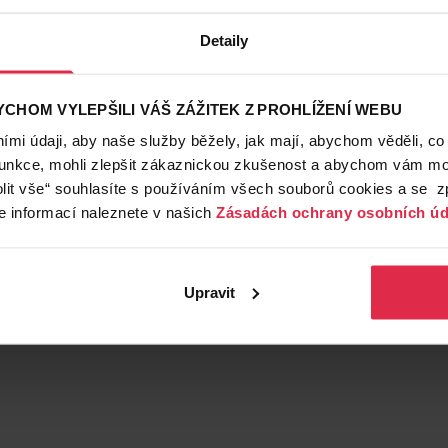
Detaily
CHOM VYLEPŠILI VÁŠ ZÁŽITEK Z PROHLÍŽENÍ WEBU
mi údaji, aby naše služby běžely, jak mají, abychom věděli, co
funkce, mohli zlepšit zákaznickou zkušenost a abychom vám moh
lit vše“ souhlasíte s používáním všech souborů cookies a se 
e informací naleznete v našich
Zásadách ochrany osobních úd
Upravit