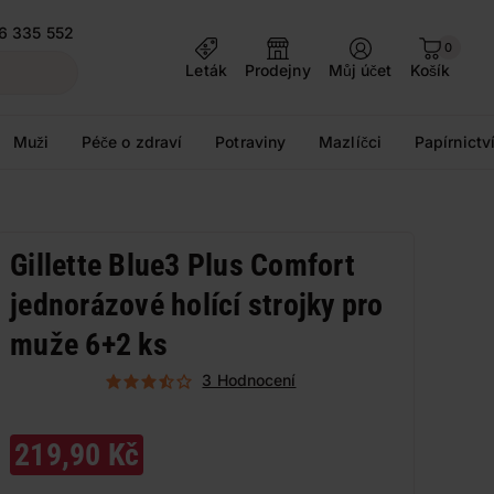
6 335 552
0
Leták
Prodejny
Můj účet
Košík
Muži
Péče o zdraví
Potraviny
Mazlíčci
Papírnictv
Gillette Blue3 Plus Comfort
jednorázové holící strojky pro
muže 6+2 ks
3 Hodnocení
219,90 Kč