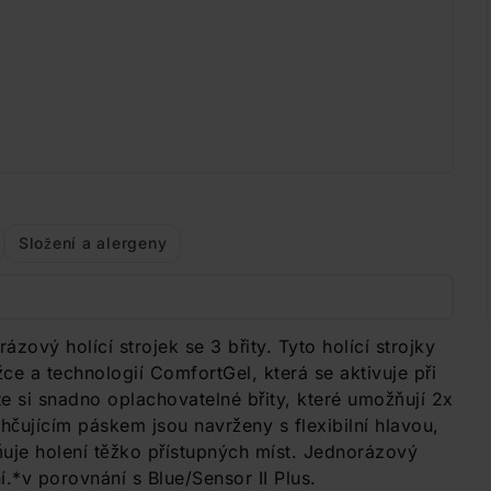
Složení a alergeny
ázový holící strojek se 3 břity. Tyto holící strojky
ce a technologií ComfortGel, která se aktivuje při
te si snadno oplachovatelné břity, které umožňují 2x
vlhčujícím páskem jsou navrženy s flexibilní hlavou,
ňuje holení těžko přístupných míst. Jednorázový
í.*v porovnání s Blue/Sensor II Plus.