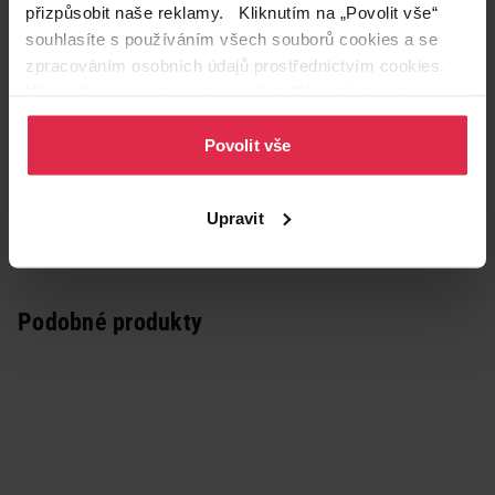
přizpůsobit naše reklamy. Kliknutím na „Povolit vše“
souhlasíte s používáním všech souborů cookies a se
zpracováním osobních údajů prostřednictvím cookies.
Více informací naleznete v našich
Zásadách ochrany
osobních údajů
.
Povolit vše
Upravit
Podobné produkty