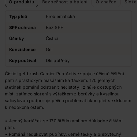
O produktu
Bezpečnost a balení
O značce
Slože
Typ pleti
Problematická
SPF ochrana
Bez SPF
Účinky
Čistící
Konzistence
Gel
Kdy používat
Dle potřeby
Čisticí gel-brush Garnier PureActive spojuje účinné čištění
pleti s praktickým masážním kartáčkem. 170 jemných
štětinek pomáhá odstranit nečistoty i z hůře dostupných
míst, zatímco složení s výtažkem z borůvky a kyselinou
salicylovou podporuje péči o problematickou pleť se sklonem
k nedokonalostem.
• Jemný kartáček se 170 štětinkami pro důkladné čištění
pleti.
• Pomáhá redukovat pupínky, černé tečky a přebytečný