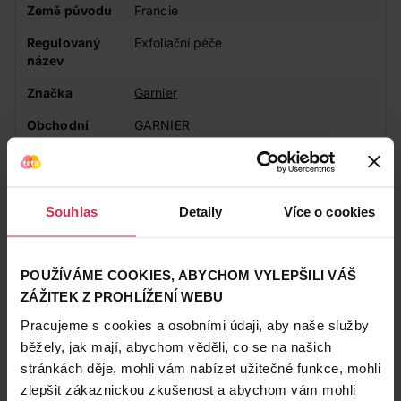
Země původu
Francie
Regulovaný
Exfoliační péče
název
Značka
Garnier
Obchodní
GARNIER
značka
Aktivní látky
Kyselina salicylová
Doplňkové
Dermatologicky testováno
Souhlas
Detaily
Více o cookies
informace
Působení
Pečující
POUŽÍVÁME COOKIES, ABYCHOM VYLEPŠILI VÁŠ
ZÁŽITEK Z PROHLÍŽENÍ WEBU
Zákazníci také často nakupují
Pracujeme s cookies a osobními údaji, aby naše služby
běžely, jak mají, abychom věděli, co se na našich
stránkách děje, mohli vám nabízet užitečné funkce, mohli
zlepšit zákaznickou zkušenost a abychom vám mohli