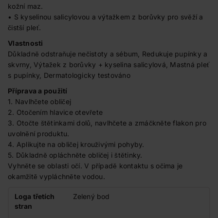
kožní maz.
• S kyselinou salicylovou a výtažkem z borůvky pro svěží a
čistší pleť.
Vlastnosti
Důkladně odstraňuje nečistoty a sébum, Redukuje pupínky a
skvrny, Výtažek z borůvky + kyselina salicylová, Mastná pleť
s pupínky, Dermatologicky testováno
Příprava a použití
1. Navlhčete obličej
2. Otočením hlavice otevřete
3. Otočte štětinkami dolů, navlhčete a zmáčkněte flakon pro
uvolnění produktu.
4. Aplikujte na obličej krouživými pohyby.
5. Důkladně opláchněte obličej i štětinky.
Vyhněte se oblasti očí. V případě kontaktu s očima je
okamžitě vypláchněte vodou.
Loga třetích
Zelený bod
stran