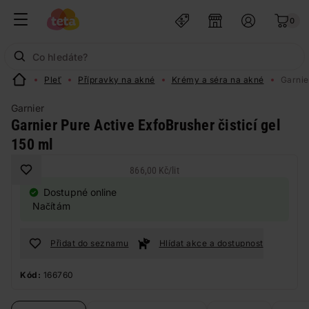
0
Pleť
Přípravky na akné
Krémy a séra na akné
Garnie
Garnier
Garnier Pure Active ExfoBrusher čisticí gel
150 ml
866,00 Kč
/
lit
Dostupné online
Načítám
Přidat do seznamu
Hlídat akce a dostupnost
Kód:
166760