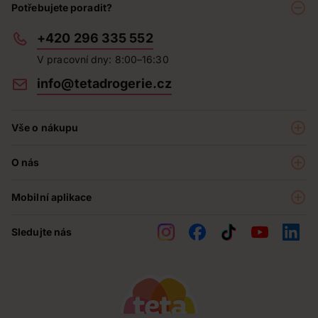
Potřebujete poradit?
+420 296 335 552
V pracovní dny: 8:00–16:30
info@tetadrogerie.cz
Vše o nákupu
Akce a výhodné nabídky
O nás
Teta klub
O nás
Prodejny
Mobilní aplikace
Kariéra - aktuální nabídka
O e-shopu
Teta pomáhá
Sledujte nás
Obchodní podmínky
Historie
Reklamační řád
Jak chráníme osobní údaje
Nejčastější otázky
Soutěže