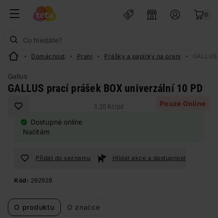
0
Domácnost
Praní
Prášky a papírky na praní
GALLUS 
Gallus
GALLUS prací prášek BOX univerzální 10 PD
Pouze Online
3,20 Kč
/
pd
Dostupné online
Načítám
Přidat do seznamu
Hlídat akce a dostupnost
Kód:
292928
O produktu
O značce