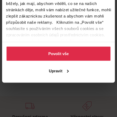
běžely, jak mají, abychom věděli, co se na našich
stránkách děje, mohli vám nabízet užitečné funkce, mohli
zlepšit zákaznickou zkušenost a abychom vám mohli
přizpůsobit naše reklamy. Kliknutím na „Povolit vše“
souhlasíte s používáním všech souborů cookies a se
zpracováním osobních údajů prostřednictvím cookies.
Více informací naleznete v našich
Zásadách ochrany
osobních údajů
.
Povolit vše
Upravit
Doručení zdarma
Věrnostní slevy