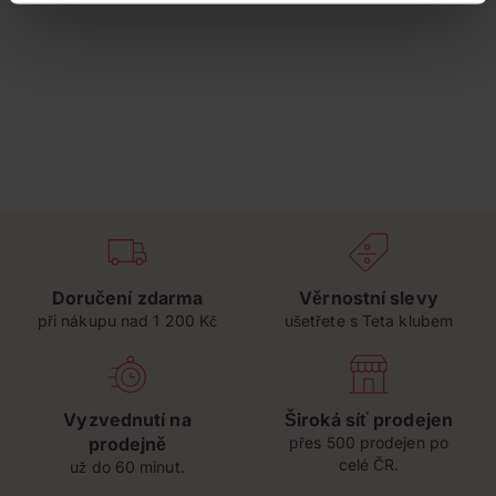
Doručení zdarma
Věrnostní slevy
při nákupu nad 1 200 Kč
ušetřete s Teta klubem
Vyzvednutí na
Široká síť prodejen
prodejně
přes 500 prodejen po
celé ČR.
už do 60 minut.