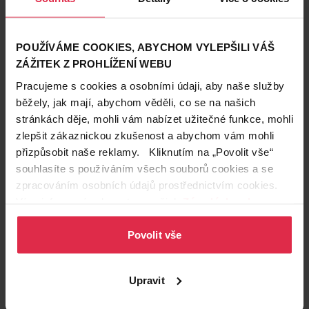
POUŽÍVÁME COOKIES, ABYCHOM VYLEPŠILI VÁŠ
ZÁŽITEK Z PROHLÍŽENÍ WEBU
Pracujeme s cookies a osobními údaji, aby naše služby
běžely, jak mají, abychom věděli, co se na našich
stránkách děje, mohli vám nabízet užitečné funkce, mohli
zlepšit zákaznickou zkušenost a abychom vám mohli
přizpůsobit naše reklamy. Kliknutím na „Povolit vše“
souhlasíte s používáním všech souborů cookies a se
Podobné produkty
zpracováním osobních údajů prostřednictvím cookies.
Více informací naleznete v našich
Zásadách ochrany
osobních údajů
.
Povolit vše
Upravit