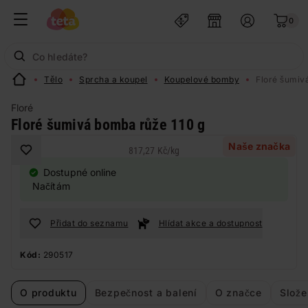
0
Tělo
Sprcha a koupel
Koupelové bomby
Floré šumiv
Floré
Floré šumivá bomba růže 110 g
Naše značka
817,27 Kč
/
kg
Dostupné online
Načítám
Přidat do seznamu
Hlídat akce a dostupnost
Kód:
290517
O produktu
Bezpečnost a balení
O značce
Slože