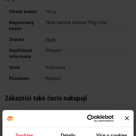
Obsah balení
110 g
Regulovaný
Floré šumivá bomba 110g růže
název
Značka
Floré
Doplňkové
Přírodní
informace
Vůně
Květinová
Působení
Pečující
Zákazníci také často nakupují
Souhlas
Detaily
Více o cookies