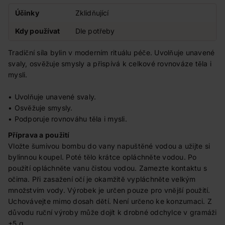
Účinky
Zklidňující
Kdy používat
Dle potřeby
Tradiční síla bylin v moderním rituálu péče. Uvolňuje unavené
svaly, osvěžuje smysly a přispívá k celkové rovnováze těla i
mysli.
• Uvolňuje unavené svaly.
• Osvěžuje smysly.
• Podporuje rovnováhu těla i mysli.
Příprava a použití
Vložte šumivou bombu do vany napuštěné vodou a užijte si
bylinnou koupel. Poté tělo krátce opláchněte vodou. Po
použití opláchněte vanu čistou vodou. Zamezte kontaktu s
očima. Při zasažení očí je okamžitě vypláchněte velkým
množstvím vody. Výrobek je určen pouze pro vnější použití.
Uchovávejte mimo dosah dětí. Není určeno ke konzumaci. Z
důvodu ruční výroby může dojít k drobné odchylce v gramáži
±5 g.