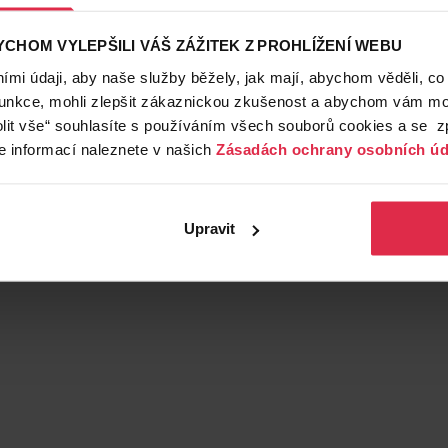
CHOM VYLEPŠILI VÁŠ ZÁŽITEK Z PROHLÍŽENÍ WEBU
mi údaji, aby naše služby běžely, jak mají, abychom věděli, co
funkce, mohli zlepšit zákaznickou zkušenost a abychom vám moh
lit vše“ souhlasíte s používáním všech souborů cookies a se 
e informací naleznete v našich
Zásadách ochrany osobních úd
Upravit