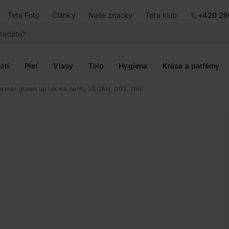
Teta Foto
Články
Naše značky
Teta klub
+420 29
ěti
Pleť
Vlasy
Tělo
Hygiena
Krása a parfémy
ormar green up lak na nehty VEGAN, 003, 11ml