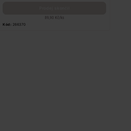
Prodej skončil
89,90 Kč
/
ks
Kód:
266370