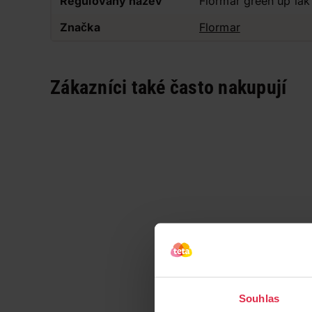
Regulovaný název
Flormar green up la
Značka
Flormar
Zákazníci také často nakupují
Souhlas