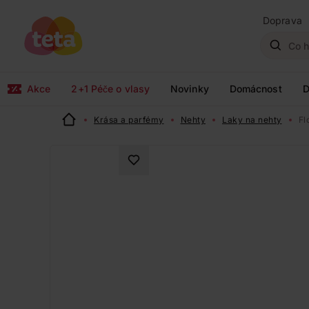
Doprava
Akce
2+1 Péče o vlasy
Novinky
Domácnost
D
Krása a parfémy
Nehty
Laky na nehty
Fl