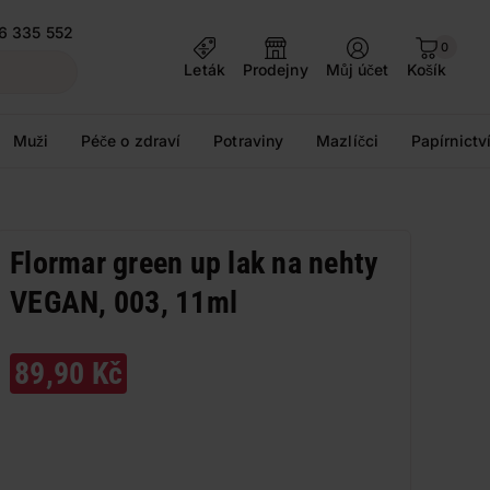
6 335 552
0
Leták
Prodejny
Můj účet
Košík
Muži
Péče o zdraví
Potraviny
Mazlíčci
Papírnictv
Flormar green up lak na nehty
VEGAN, 003, 11ml
89,90 Kč