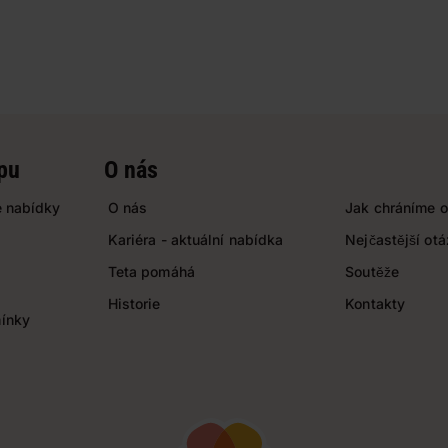
pu
O nás
 nabídky
O nás
Jak chráníme o
Kariéra - aktuální nabídka
Nejčastější ot
Teta pomáhá
Soutěže
Historie
Kontakty
ínky