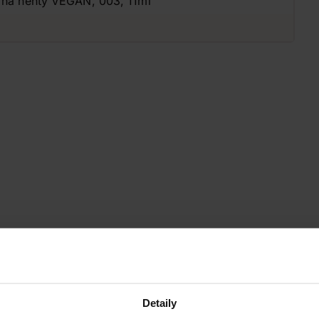
k na nehty VEGAN, 003, 11ml
Detaily