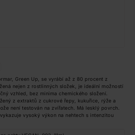
ormar, Green Up, se vyrábí až z 80 procent z
žená nejen z rostlinných složek, je ideální možností
inečný vzhled, bez minima chemického složení.
žený z extraktů z cukrové řepy, kukuřice, rýže a
otože není testován na zvířatech. Má lesklý povrch.
, vykazuje vysoký výkon na nehtech s intenzitou