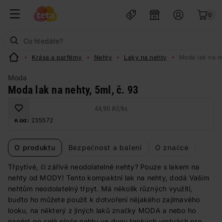
0
Krása a parfémy
Nehty
Laky na nehty
Moda lak na ne
Moda
Moda lak na nehty, 5ml, č. 93
44,90 Kč
/
ks
Kód:
235572
O produktu
Bezpečnost a balení
O značce
Třpytivé, či zářivě neodolatelné nehty? Pouze s lakem na
nehty od MODY! Tento kompaktní lak na nehty, dodá Vašim
nehtům neodolatelný třpyt. Má několik různých využití,
buďto ho můžete použít k dotvoření nějakého zajímavého
looku, na některý z jiných laků značky MODA a nebo ho
nanést po celé ploše nehtu ve dvou tenkých vrstvách pro