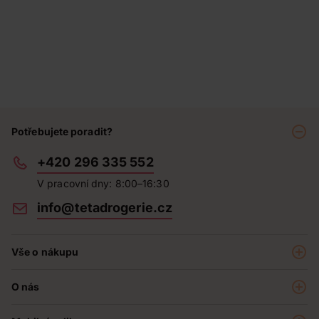
Potřebujete poradit?
+420 296 335 552
V pracovní dny: 8:00–16:30
info@tetadrogerie.cz
Vše o nákupu
Akce a výhodné nabídky
O nás
Teta klub
O nás
Prodejny