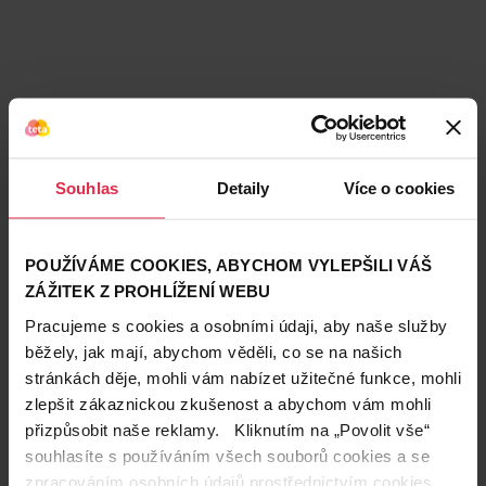
Podobné produkty
Souhlas
Detaily
Více o cookies
POUŽÍVÁME COOKIES, ABYCHOM VYLEPŠILI VÁŠ
ZÁŽITEK Z PROHLÍŽENÍ WEBU
Pracujeme s cookies a osobními údaji, aby naše služby
běžely, jak mají, abychom věděli, co se na našich
stránkách děje, mohli vám nabízet užitečné funkce, mohli
zlepšit zákaznickou zkušenost a abychom vám mohli
přizpůsobit naše reklamy. Kliknutím na „Povolit vše“
souhlasíte s používáním všech souborů cookies a se
zpracováním osobních údajů prostřednictvím cookies.