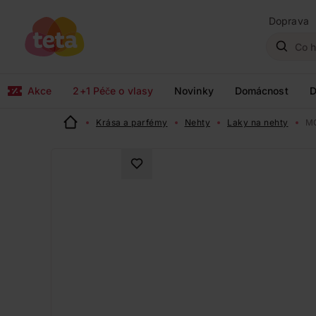
Doprava
Akce
2+1 Péče o vlasy
Novinky
Domácnost
D
Krása a parfémy
Nehty
Laky na nehty
MO