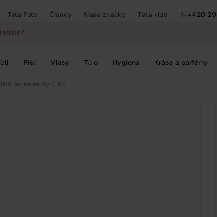
Teta Foto
Články
Naše značky
Teta klub
+420 29
ěti
Pleť
Vlasy
Tělo
Hygiena
Krása a parfémy
DA lak na nehty č. 63