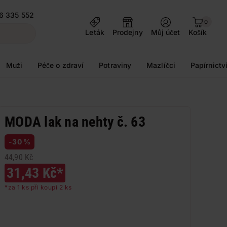
6 335 552
0
Leták
Prodejny
Můj účet
Košík
Muži
Péče o zdraví
Potraviny
Mazlíčci
Papírnictv
MODA lak na nehty č. 63
-30 %
44,90 Kč
31,43 Kč*
*za 1 ks při koupi 2 ks