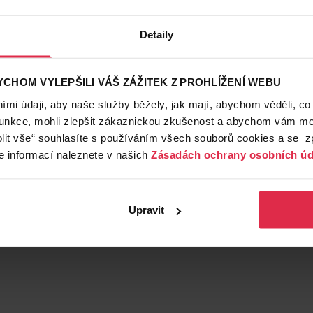
Detaily
CHOM VYLEPŠILI VÁŠ ZÁŽITEK Z PROHLÍŽENÍ WEBU
mi údaji, aby naše služby běžely, jak mají, abychom věděli, co
funkce, mohli zlepšit zákaznickou zkušenost a abychom vám moh
lit vše“ souhlasíte s používáním všech souborů cookies a se 
e informací naleznete v našich
Zásadách ochrany osobních úd
Upravit