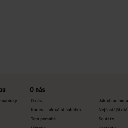
pu
O nás
 nabídky
O nás
Jak chráníme o
Kariéra - aktuální nabídka
Nejčastější ot
Teta pomáhá
Soutěže
Historie
Kontakty