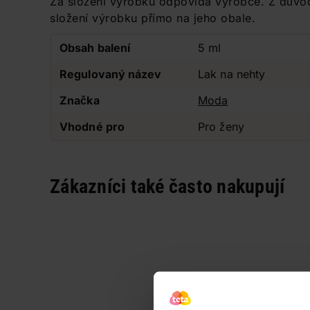
Za složení výrobku odpovídá výrobce. Z důvo
složení výrobku přímo na jeho obale.
Obsah balení
5 ml
Regulovaný název
Lak na nehty
Značka
Moda
Vhodné pro
Pro ženy
Zákazníci také často nakupují