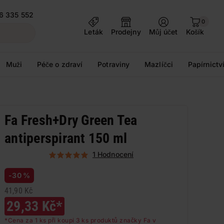
6 335 552
0
Leták
Prodejny
Můj účet
Košík
Muži
Péče o zdraví
Potraviny
Mazlíčci
Papírnictv
Fa Fresh+Dry Green Tea
antiperspirant 150 ml
1 Hodnocení
-30 %
41,90 Kč
29,33 Kč*
*Cena za 1 ks při koupi 3 ks produktů značky Fa v