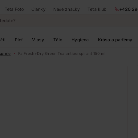
Teta Foto
Články
Naše značky
Teta klub
+420 29
ěti
Pleť
Vlasy
Tělo
Hygiena
Krása a parfémy
preje
Fa Fresh+Dry Green Tea antiperspirant 150 ml