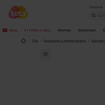
Doprava
Akce
2+1 Péče o vlasy
Novinky
Domácnost
D
Tělo
Deodoranty a antiperspiranty
Dámské s