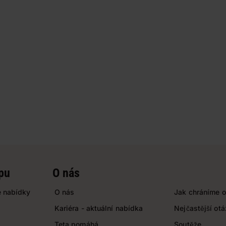
pu
O nás
 nabídky
O nás
Jak chráníme o
Kariéra - aktuální nabídka
Nejčastější ot
Teta pomáhá
Soutěže