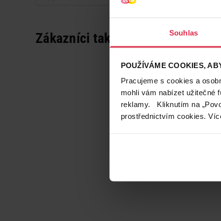
Souhlas
Zákazníci také často nakupují
POUŽÍVÁME COOKIES, ABY
Pracujeme s cookies a osobní
mohli vám nabízet užitečné 
reklamy. Kliknutím na „Povo
prostřednictvím cookies. Víc