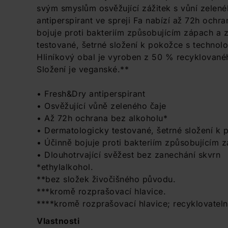
svým smyslům osvěžující zážitek s vůní zelen
antiperspirant ve spreji Fa nabízí až 72h ochr
bojuje proti bakteriím způsobujícím zápach a z
testované, šetrné složení k pokožce s technolo
Hliníkový obal je vyroben z 50 % recyklovanéh
Složení je veganské.**
• Fresh&Dry antiperspirant
• Osvěžující vůně zeleného čaje
• Až 72h ochrana bez alkoholu*
• Dermatologicky testované, šetrné složení k
• Účinně bojuje proti bakteriím způsobujícím 
• Dlouhotrvající svěžest bez zanechání skvrn
*ethylalkohol.
**bez složek živočišného původu.
***kromě rozprašovací hlavice.
****kromě rozprašovací hlavice; recyklovatelnos
Vlastnosti