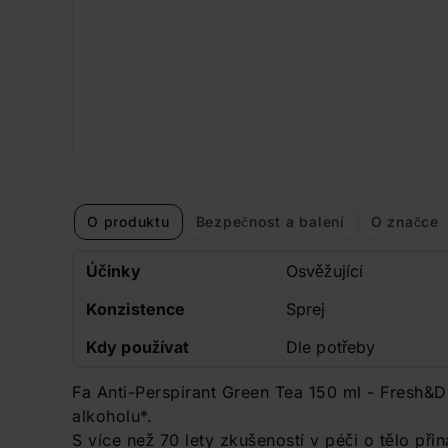
O produktu
Bezpečnost a balení
O značce
Účinky
Osvěžující
Konzistence
Sprej
Kdy používat
Dle potřeby
Fa Anti-Perspirant Green Tea 150 ml - Fresh&Dr
alkoholu*.
S více než 70 lety zkušeností v péči o tělo př