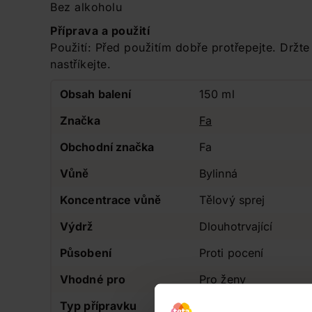
Bez alkoholu
Příprava a použití
Použití: Před použitím dobře protřepejte. Držt
nastříkejte.
Obsah balení
150 ml
Značka
Fa
Obchodní značka
Fa
Vůně
Bylinná
Koncentrace vůně
Tělový sprej
Výdrž
Dlouhotrvající
Působení
Proti pocení
Vhodné pro
Pro ženy
Typ přípravku
Antiperspirant