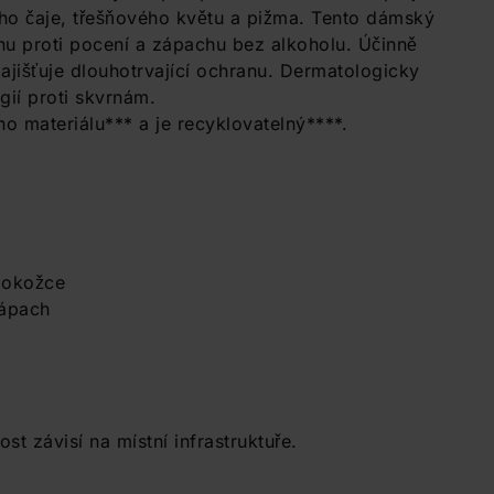
ého čaje, třešňového květu a pižma. Tento dámský
anu proti pocení a zápachu bez alkoholu. Účinně
ajišťuje dlouhotrvající ochranu. Dermatologicky
gií proti skvrnám.
o materiálu*** a je recyklovatelný****.
 pokožce
zápach
t závisí na místní infrastruktuře.