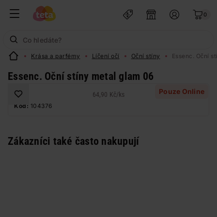
0
Krása a parfémy
Líčení očí
Oční stíny
Essenc. Oční s
Essenc. Oční stíny metal glam 06
Pouze Online
64,90 Kč
/
ks
Kód:
104376
Zákazníci také často nakupují