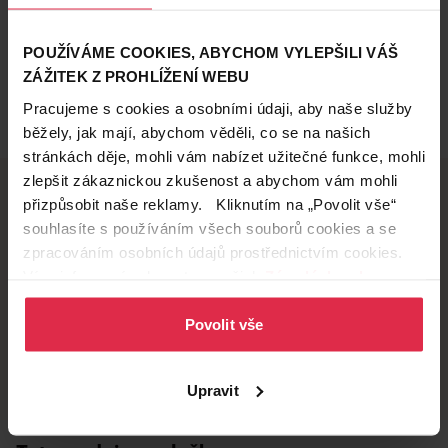
POUŽÍVÁME COOKIES, ABYCHOM VYLEPŠILI VÁŠ
ZÁŽITEK Z PROHLÍŽENÍ WEBU
Pracujeme s cookies a osobními údaji, aby naše služby
běžely, jak mají, abychom věděli, co se na našich
stránkách děje, mohli vám nabízet užitečné funkce, mohli
zlepšit zákaznickou zkušenost a abychom vám mohli
přizpůsobit naše reklamy. Kliknutím na „Povolit vše“
souhlasíte s používáním všech souborů cookies a se
Doručení zdarma
Věrnostní slevy
zpracováním osobních údajů prostřednictvím cookies.
při nákupu nad 1 200 Kč
ušetřete s Teta klubem
Více informací naleznete v našich
Zásadách ochrany
osobních údajů
.
Povolit vše
Vyzvednutí na
Široká síť prodejen
prodejně
přes 500 prodejen po
celé ČR.
už do 60 minut.
Upravit