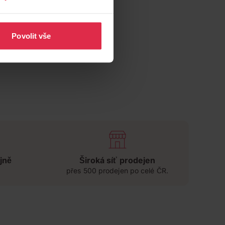
Povolit vše
jně
Široká síť prodejen
přes 500 prodejen po celé ČR.