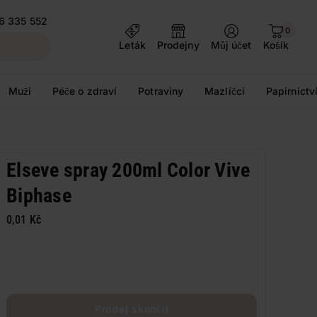
6 335 552
0
Leták
Prodejny
Můj účet
Košík
Muži
Péče o zdraví
Potraviny
Mazlíčci
Papírnictv
Elseve spray 200ml Color Vive
Biphase
0,01 Kč
Prodej skončil