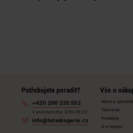
Potřebujete poradit?
Vše o náku
Akce a výhodné
+420 296 335 552
Teta klub
V pracovní dny: 8:00–16:30
Prodejny
info@tetadrogerie.cz
O e-shopu