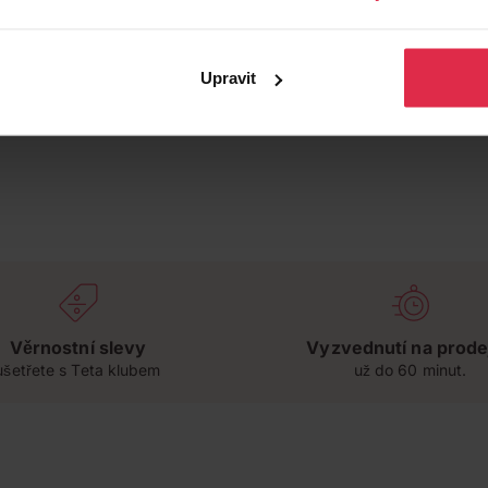
Upravit
Věrnostní slevy
Vyzvednutí na prode
ušetřete s Teta klubem
už do 60 minut.