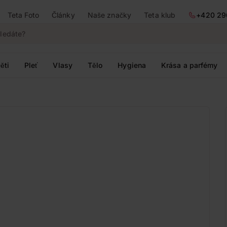
Teta Foto
Články
Naše značky
Teta klub
+420 29
ěti
Pleť
Vlasy
Tělo
Hygiena
Krása a parfémy