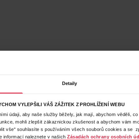
Detaily
CHOM VYLEPŠILI VÁŠ ZÁŽITEK Z PROHLÍŽENÍ WEBU
mi údaji, aby naše služby běžely, jak mají, abychom věděli, co
funkce, mohli zlepšit zákaznickou zkušenost a abychom vám moh
lit vše“ souhlasíte s používáním všech souborů cookies a se 
e informací naleznete v našich
Zásadách ochrany osobních úd