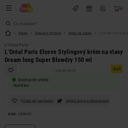
0
Vlasy
Vlasový styling
Vosk na vlasy
L'Oréal Paris E
L'Oréal Paris
L'Oréal Paris Elseve Stylingový krém na vlasy
Dream long Super Blowdry 150 ml
2+1
1 266,00 Kč
/
lit
Dostupné online
Načítám
Přidat do seznamu
Hlídat akce a dostupnost
Kód:
249640