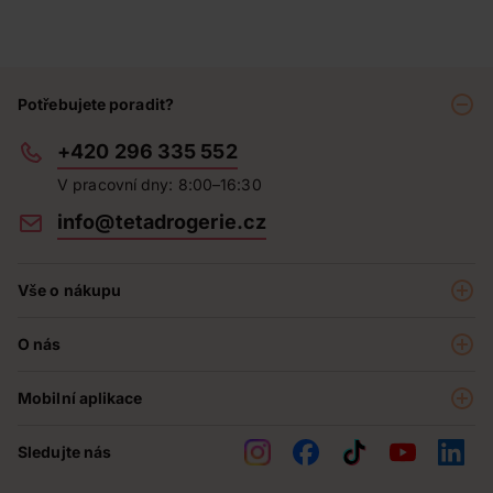
Potřebujete poradit?
+420 296 335 552
V pracovní dny: 8:00–16:30
info@tetadrogerie.cz
Vše o nákupu
Akce a výhodné nabídky
O nás
Teta klub
O nás
Prodejny
Mobilní aplikace
Kariéra - aktuální nabídka
O e-shopu
Teta pomáhá
Sledujte nás
Obchodní podmínky
Historie
Reklamační řád