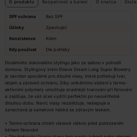
O produktu
Bezpečnost a balení
O značce
Slože
SPF ochrana
Bez SPF
Účinky
Zpevňující
Konzistence
Krém
Kdy používat
Dle potřeby
Dosáhněte dokonalého stylingu jako ze salonu v pohodlí
domova. Stylingový krém Elseve Dream Long Super Blowdry
je navržen speciálně pro dlouhé vlasy, které potřebují tvar,
objem a zároveň ochranu. Díky unikátnímu složení s termo-
aktivními polymery umožňuje snadnější tvarování při fénování
a zajišťuje, že váš účes vydrží perfektní po neuvěřitelně
dlouhou dobu. Navíc vlasy nezatěžuje, neslepuje a
zanechává je sametově hebké se zdravým leskem.
• Termo-ochrana chrání vlasové vlákno před poškozením
během fénování
• Dlouhotrvající fixace účesu bez pocitu tuhosti nebo slepení