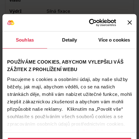
Výdrž
Silná fixace
Vhodné pro
Pro ženy
Souhlas
Detaily
Více o cookies
Zákazníci také často nakupují
POUŽÍVÁME COOKIES, ABYCHOM VYLEPŠILI VÁŠ
ZÁŽITEK Z PROHLÍŽENÍ WEBU
Pracujeme s cookies a osobními údaji, aby naše služby
běžely, jak mají, abychom věděli, co se na našich
stránkách děje, mohli vám nabízet užitečné funkce, mohli
zlepšit zákaznickou zkušenost a abychom vám mohli
přizpůsobit naše reklamy. Kliknutím na „Povolit vše“
souhlasíte s používáním všech souborů cookies a se
zpracováním osobních údajů prostřednictvím cookies.
Více informací naleznete v našich
Zásadách ochrany
osobních údajů
.