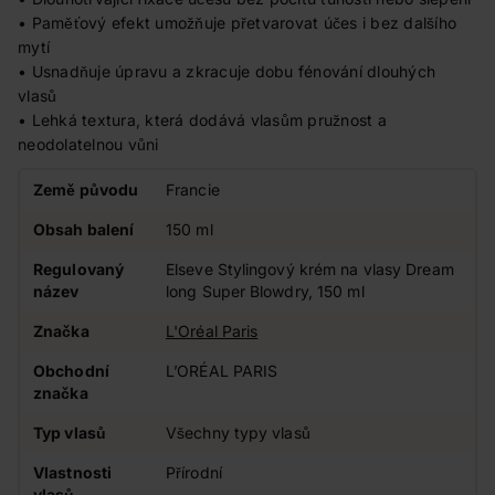
• Paměťový efekt umožňuje přetvarovat účes i bez dalšího
mytí
• Usnadňuje úpravu a zkracuje dobu fénování dlouhých
vlasů
• Lehká textura, která dodává vlasům pružnost a
neodolatelnou vůni
Země původu
Francie
Obsah balení
150 ml
Regulovaný
Elseve Stylingový krém na vlasy Dream
název
long Super Blowdry, 150 ml
Značka
L'Oréal Paris
Obchodní
L’ORÉAL PARIS
značka
Typ vlasů
Všechny typy vlasů
Vlastnosti
Přírodní
vlasů