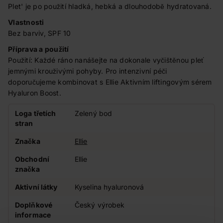
Plet' je po použití hladká, hebká a dlouhodobě hydratovaná.
Vlastnosti
Bez barviv, SPF 10
Příprava a použití
Použití: Každé ráno nanášejte na dokonale vyčištěnou pleť
jemnými krouživými pohyby. Pro intenzivní péči
doporučujeme kombinovat s Ellie Aktivním liftingovým sérem
Hyaluron Boost.
Loga třetích
Zelený bod
stran
Značka
Ellie
Obchodní
Ellie
značka
Aktivní látky
Kyselina hyaluronová
Doplňkové
Český výrobek
informace