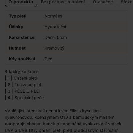
O produktu
Bezpečnost a balení
O značce
Slože
Typ pleti
Normální
Účinky
Hydratační
Konzistence
Denní krém
Hutnost
Krémovitý
Kdy používat
Den
4 kroky ke kráse
| 1 | Čištění pleti
| 2 | Tonizace pleti
| 3 | PÉČE O PLEŤ
| 4 | Speciální péče
Vyplňující intenzivní denní krém Ellie s kyselinou
hyaluronovou, koenzymem Q10 a bambuckým máslem
podporuje obnovu buněk a napomáhá vyhlazování vrásek.
UVA a UVB filtry chrání plet' před předčasným stárnutím.