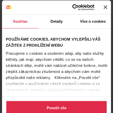
Zákazníci také často nakupují
Souhlas
Detaily
Více o cookies
POUŽÍVÁME COOKIES, ABYCHOM VYLEPŠILI VÁŠ
ZÁŽITEK Z PROHLÍŽENÍ WEBU
Pracujeme s cookies a osobními údaji, aby naše služby
běžely, jak mají, abychom věděli, co se na našich
stránkách děje, mohli vám nabízet užitečné funkce, mohli
zlepšit zákaznickou zkušenost a abychom vám mohli
přizpůsobit naše reklamy. Kliknutím na „Povolit vše“
souhlasíte s používáním všech souborů cookies a se
zpracováním osobních údajů prostřednictvím cookies.
Více informací naleznete v našich
Zásadách ochrany
osobních údajů
.
Povolit vše
Podobné produkty