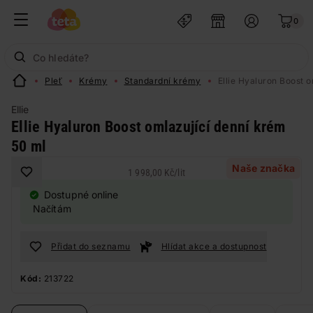
0
Pleť
Krémy
Standardní krémy
Ellie Hyaluron Boost 
Ellie
Ellie Hyaluron Boost omlazující denní krém
50 ml
Naše značka
1 998,00 Kč
/
lit
Dostupné online
Načítám
Přidat do seznamu
Hlídat akce a dostupnost
Kód:
213722