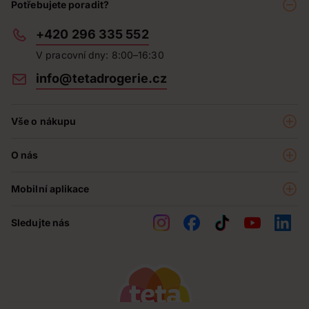
Potřebujete poradit?
+420 296 335 552
V pracovní dny: 8:00–16:30
info@tetadrogerie.cz
Vše o nákupu
Akce a výhodné nabídky
O nás
Teta klub
O nás
Prodejny
Mobilní aplikace
Kariéra - aktuální nabídka
O e-shopu
Teta pomáhá
Sledujte nás
Obchodní podmínky
Historie
Reklamační řád
Jak chráníme osobní údaje
Nejčastější otázky
Soutěže