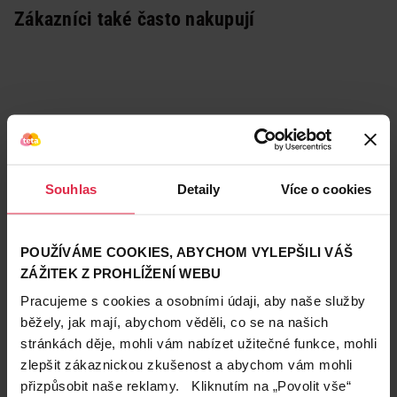
Zákazníci také často nakupují
Souhlas
Detaily
Více o cookies
POUŽÍVÁME COOKIES, ABYCHOM VYLEPŠILI VÁŠ
ZÁŽITEK Z PROHLÍŽENÍ WEBU
Pracujeme s cookies a osobními údaji, aby naše služby
běžely, jak mají, abychom věděli, co se na našich
stránkách děje, mohli vám nabízet užitečné funkce, mohli
Podobné produkty
zlepšit zákaznickou zkušenost a abychom vám mohli
přizpůsobit naše reklamy. Kliknutím na „Povolit vše“