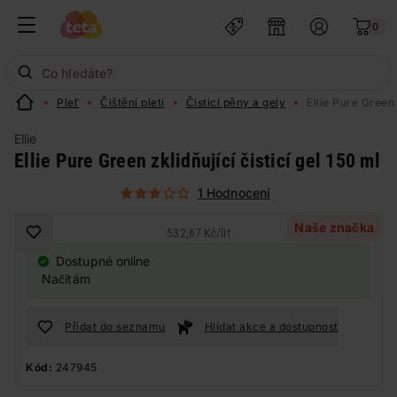
0
Pleť
Čištění pleti
Čisticí pěny a gely
Ellie Pure Green 
Ellie
Ellie Pure Green zklidňující čisticí gel 150 ml
1 Hodnocení
Naše značka
532,67 Kč
/
lit
Dostupné online
Načítám
Přidat do seznamu
Hlídat akce a dostupnost
Kód:
247945