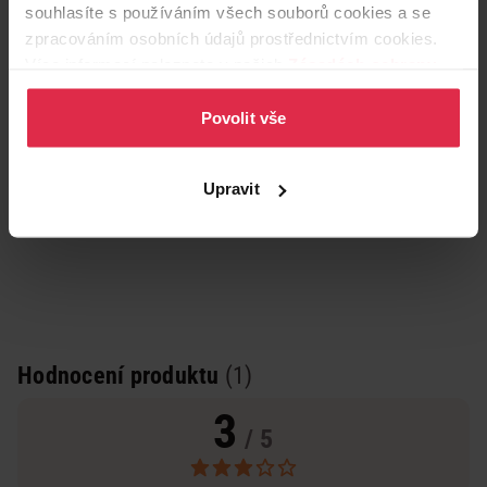
souhlasíte s používáním všech souborů cookies a se
zpracováním osobních údajů prostřednictvím cookies.
Více informací naleznete v našich
Zásadách ochrany
osobních údajů
.
Povolit vše
Upravit
Hodnocení produktu
(1)
3
/ 5