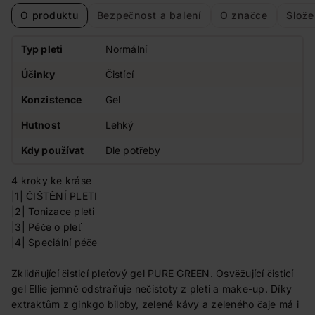
O produktu
Bezpečnost a balení
O značce
Slože
Typ pleti
Normální
Účinky
Čistící
Konzistence
Gel
Hutnost
Lehký
Kdy používat
Dle potřeby
4 kroky ke kráse
|1| ČIŠTĚNÍ PLETI
|2| Tonizace pleti
|3| Péče o pleť
|4| Speciální péče
Zklidňující čisticí pleťový gel PURE GREEN. Osvěžující čisticí
gel Ellie jemně odstraňuje nečistoty z pleti a make-up. Díky
extraktům z ginkgo biloby, zelené kávy a zeleného čaje má i