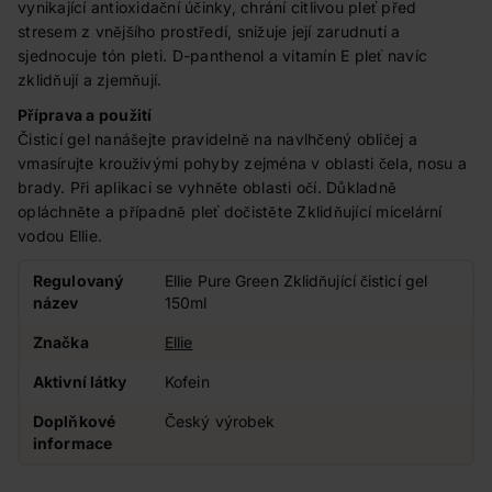
vynikající antioxidační účinky, chrání citlivou pleť před
stresem z vnějšího prostředí, snižuje její zarudnutí a
sjednocuje tón pleti. D-panthenol a vitamín E pleť navíc
zklidňují a zjemňují.
Příprava a použití
Čisticí gel nanášejte pravidelně na navlhčený obličej a
vmasírujte krouživými pohyby zejména v oblasti čela, nosu a
brady. Při aplikaci se vyhněte oblasti očí. Důkladně
opláchněte a případně pleť dočistěte Zklidňující micelární
vodou Ellie.
Regulovaný
Ellie Pure Green Zklidňující čisticí gel
název
150ml
Značka
Ellie
Aktivní látky
Kofein
Doplňkové
Český výrobek
informace