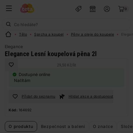
0
Tělo
Sprcha a koupel
Pěny a oleje do koupele
Elegan
Elegance
Elegance Lesní koupelová pěna 2l
29,50 Kč
/
lit
Dostupné online
Načítám
Přidat do seznamu
Hlídat akce a dostupnost
Kód:
164692
O produktu
Bezpečnost a balení
O značce
Slože