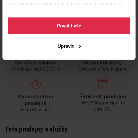
zpracováním osobních údajů prostřednictvím cookies.
Více informací naleznete v našich
Zásadách ochrany
osobních údajů
.
Povolit vše
Upravit
Doručení zdarma
Věrnostní slevy
při nákupu nad 1 200 Kč
ušetřete s Teta klubem
Vyzvednutí na
Široká síť prodejen
prodejně
přes 500 prodejen po
celé ČR.
už do 60 minut.
Teta prodejny a služby