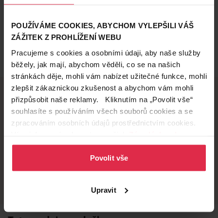
POUŽÍVÁME COOKIES, ABYCHOM VYLEPŠILI VÁŠ
ZÁŽITEK Z PROHLÍŽENÍ WEBU
Pracujeme s cookies a osobními údaji, aby naše služby
běžely, jak mají, abychom věděli, co se na našich
stránkách děje, mohli vám nabízet užitečné funkce, mohli
zlepšit zákaznickou zkušenost a abychom vám mohli
přizpůsobit naše reklamy. Kliknutím na „Povolit vše“
souhlasíte s používáním všech souborů cookies a se
Doručení zdarma
Věrnostní slevy
zpracováním osobních údajů prostřednictvím cookies.
při nákupu nad 1 200 Kč
ušetřete s Teta klubem
Více informací naleznete v našich
Zásadách ochrany
osobních údajů
.
Povolit vše
Vyzvednutí na
Široká síť prodejen
prodejně
přes 500 prodejen po
celé ČR.
už do 60 minut.
Upravit