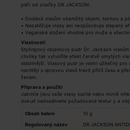
péči od značky DR JACKSON.
• Dodává vlasům okamžitý objem, texturu a pl
• Nezatěžuje vlasy ani nezpůsobuje slepený ef
• Veganské složení vhodné pro muže a všechn
Vlastnosti
Stylingový objemový pudr Dr. Jackson vlasům
chvilky tak vytvoříte efekt čerstvě umytých vla
stabilnější. Vlasový pudr je velmi užitečný pro 
nechtějí s úpravou vlasů trávit příliš času a p
ženám.
Příprava a použití
Jakmile jsou vaše vlasy suché nebo mírně vlhk
dokud nedosáhnete požadované textur y a ob
Obsah balení
10 g
Regulovaný název
DR JACKSON ANTIDOT