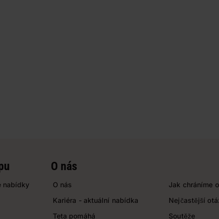
pu
O nás
 nabídky
O nás
Jak chráníme o
Kariéra - aktuální nabídka
Nejčastější ot
Teta pomáhá
Soutěže