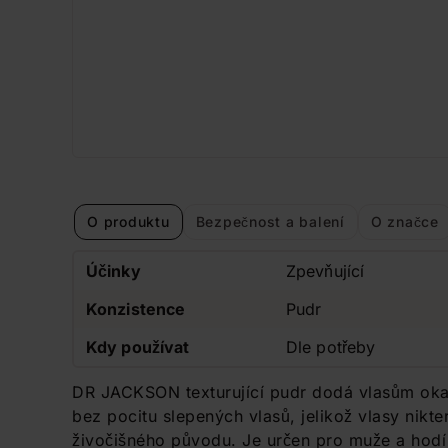
O produktu
Bezpečnost a balení
O značce
Účinky
Zpevňující
Konzistence
Pudr
Kdy používat
Dle potřeby
DR JACKSON texturující pudr dodá vlasům okam
bez pocitu slepených vlasů, jelikož vlasy nikt
živočišného původu. Je určen pro muže a hodí