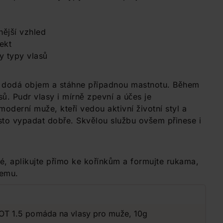
nější vzhled
ekt
y typy vlasů
 dodá objem a stáhne případnou mastnotu. Během
sů. Pudr vlasy i mírně zpevní a účes je
moderní muže, kteří vedou aktivní životní styl a
řesto vypadat dobře. Skvělou službu ovšem přinese i
é, aplikujte přímo ke kořínkům a formujte rukama,
jemu.
 1.5 pomáda na vlasy pro muže, 10g