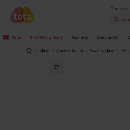
Doprava
Akce
2+1 Péče o vlasy
Novinky
Domácnost
D
Vlasy
Vlasový styling
Vosk na vlasy
DR J