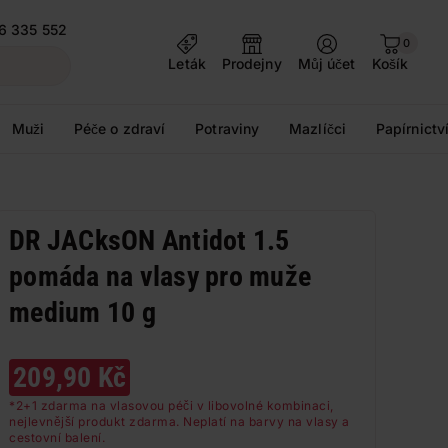
6 335 552
0
Leták
Prodejny
Můj účet
Košík
Muži
Péče o zdraví
Potraviny
Mazlíčci
Papírnictv
DR JACksON Antidot 1.5
pomáda na vlasy pro muže
medium 10 g
209,90 Kč
*2+1 zdarma na vlasovou péči v libovolné kombinaci,
nejlevnější produkt zdarma. Neplatí na barvy na vlasy a
cestovní balení.