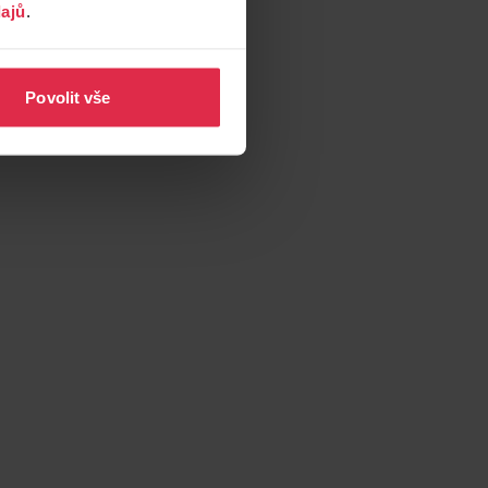
ajů
.
Povolit vše