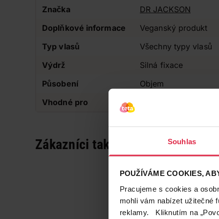
Značka
DR JACKSON
Doplňkové informace
Veganský produkt
Typ vlasů
Všechny typy vlasů
Výdrž
Silná fixace
Působení
Objem
Vhodné pro
Pro muže
Zákazníci také často nakupují
Souhlas
POUŽÍVÁME COOKIES, ABY
Pracujeme s cookies a osobní
mohli vám nabízet užitečné 
reklamy. Kliknutím na „Povo