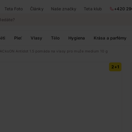
Teta Foto
Články
Naše značky
Teta klub
+420 29
ěti
Pleť
Vlasy
Tělo
Hygiena
Krása a parfémy
ACksON Antidot 1.5 pomáda na vlasy pro muže medium 10 g
2+1