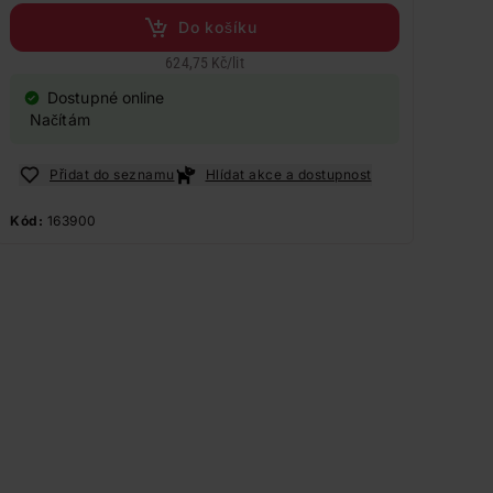
Do košíku
624,75 Kč
/
lit
Dostupné online
Načítám
Přidat do seznamu
Hlídat akce a dostupnost
Kód:
163900