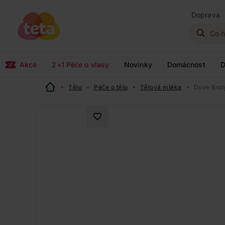
Doprava
Akce
2+1 Péče o vlasy
Novinky
Domácnost
D
Tělo
Péče o tělo
Tělová mléka
Dove Body