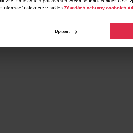
lit vše“ souhlasíte s používáním všech souborů cookies a se 
e informací naleznete v našich
Zásadách ochrany osobních úd
Upravit