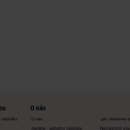
pu
O nás
 nabídky
O nás
Jak chráníme o
Kariéra - aktuální nabídka
Nejčastější ot