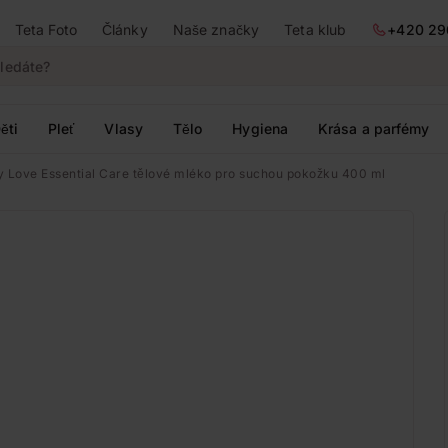
Teta Foto
Články
Naše značky
Teta klub
+420 29
ěti
Pleť
Vlasy
Tělo
Hygiena
Krása a parfémy
 Love Essential Care tělové mléko pro suchou pokožku 400 ml