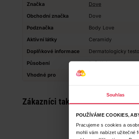
Značka
Dove
Obchodní značka
Dove
Podznačka
Body Love
Aktivní látky
Ceramidy
Doplňkové informace
Dermatologicky test
Působení
Pečující
Vhodné pro
Pro dospělé
Souhlas
Zákazníci také často nakupují
POUŽÍVÁME COOKIES, ABY
Pracujeme s cookies a osobní
mohli vám nabízet užitečné 