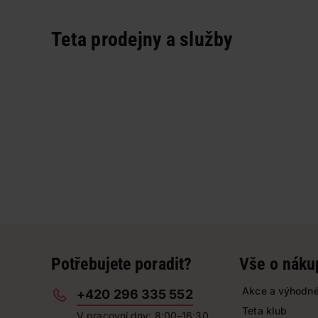
Teta prodejny a služby
Potřebujete poradit?
Vše o náku
Akce a výhodné
+420 296 335 552
Teta klub
V pracovní dny: 8:00–16:30