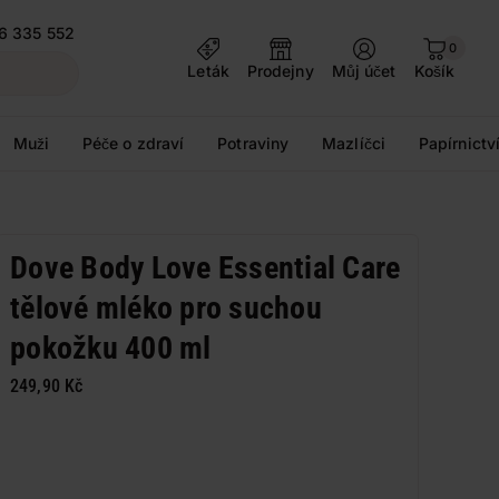
6 335 552
0
Leták
Prodejny
Můj účet
Košík
Muži
Péče o zdraví
Potraviny
Mazlíčci
Papírnictv
Dove Body Love Essential Care
tělové mléko pro suchou
pokožku 400 ml
249,90 Kč