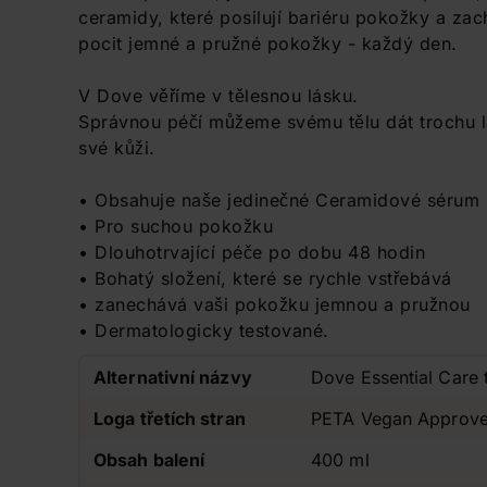
ceramidy, které posilují bariéru pokožky a zac
pocit jemné a pružné pokožky - každý den.
V Dove věříme v tělesnou lásku.
Správnou péčí můžeme svému tělu dát trochu lá
své kůži.
• Obsahuje naše jedinečné Ceramidové sérum
• Pro suchou pokožku
• Dlouhotrvající péče po dobu 48 hodin
• Bohatý složení, které se rychle vstřebává
• zanechává vaši pokožku jemnou a pružnou
• Dermatologicky testované.
Alternativní názvy
Dove Essential Care
Loga třetích stran
PETA Vegan Approved 
Obsah balení
400 ml