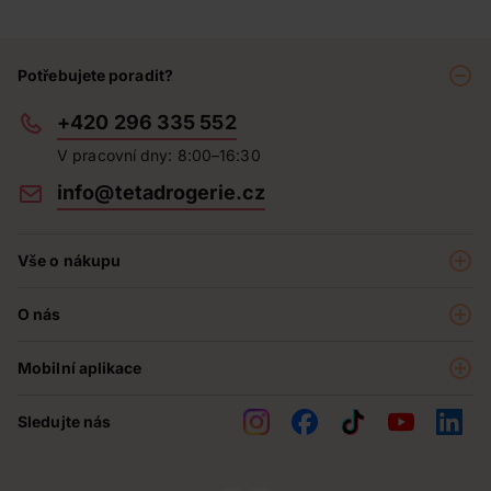
Potřebujete poradit?
+420 296 335 552
V pracovní dny: 8:00–16:30
info@tetadrogerie.cz
Vše o nákupu
Akce a výhodné nabídky
O nás
Teta klub
O nás
Prodejny
Mobilní aplikace
Kariéra - aktuální nabídka
O e-shopu
Teta pomáhá
Sledujte nás
Obchodní podmínky
Historie
Reklamační řád
Jak chráníme osobní údaje