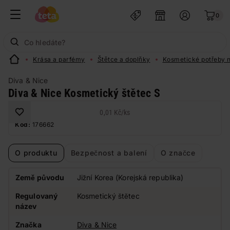
0
Krása a parfémy
Štětce a doplňky
Kosmetické potřeby n
Diva & Nice
Diva & Nice Kosmetický štětec S
0,01 Kč
/
ks
Kód:
176662
O produktu
Bezpečnost a balení
O značce
Země původu
Jižní Korea (Korejská republika)
Regulovaný
Kosmetický štětec
název
Značka
Diva & Nice