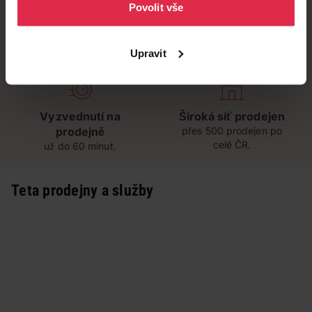
Povolit vše
Doručení zdarma
Věrnostní slevy
Upravit
při nákupu nad 1 200 Kč
ušetřete s Teta klubem
Vyzvednutí na
Široká síť prodejen
prodejně
přes 500 prodejen po
celé ČR.
už do 60 minut.
Teta prodejny a služby