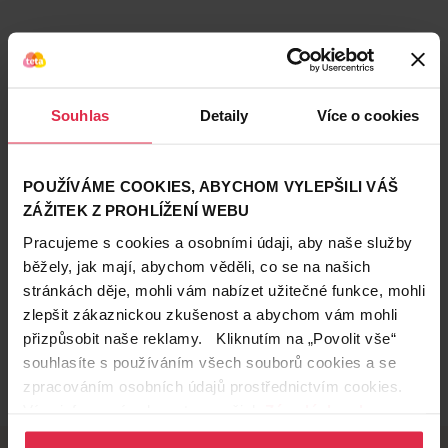
Podobné produkty
Souhlas
Detaily
Více o cookies
POUŽÍVÁME COOKIES, ABYCHOM VYLEPŠILI VÁŠ
ZÁŽITEK Z PROHLÍŽENÍ WEBU
Pracujeme s cookies a osobními údaji, aby naše služby
běžely, jak mají, abychom věděli, co se na našich
stránkách děje, mohli vám nabízet užitečné funkce, mohli
zlepšit zákaznickou zkušenost a abychom vám mohli
přizpůsobit naše reklamy. Kliknutím na „Povolit vše“
souhlasíte s používáním všech souborů cookies a se
zpracováním osobních údajů prostřednictvím cookies.
Více informací naleznete v našich
Zásadách ochrany
osobních údajů
.