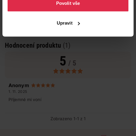
Povolit vše
Upravit
Hodnocení produktu
(1)
5
/ 5
Anonym
1. 11. 2025
Příjemně mi voní
Zobrazeno 1-1 z 1