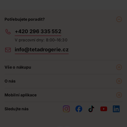
Potřebujete poradit?
+420 296 335 552
V pracovní dny: 8:00–16:30
info@tetadrogerie.cz
Vše o nákupu
Akce a výhodné nabídky
O nás
Teta klub
O nás
Prodejny
Mobilní aplikace
Kariéra - aktuální nabídka
O e-shopu
Teta pomáhá
Sledujte nás
Obchodní podmínky
Historie
Reklamační řád
Jak chráníme osobní údaje