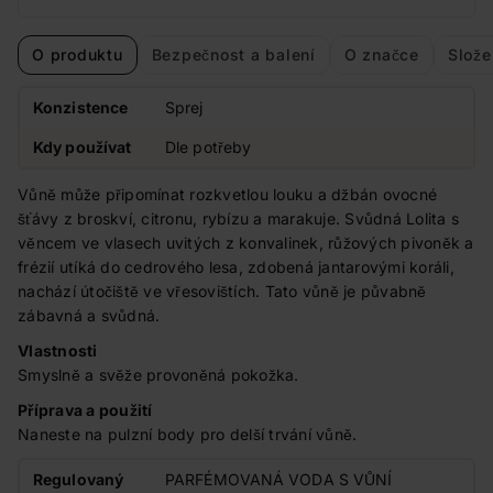
O produktu
Bezpečnost a balení
O značce
Slože
Konzistence
Sprej
Kdy používat
Dle potřeby
Vůně může připomínat rozkvetlou louku a džbán ovocné
šťávy z broskví, citronu, rybízu a marakuje. Svůdná Lolita s
věncem ve vlasech uvitých z konvalinek, růžových pivoněk a
frézií utíká do cedrového lesa, zdobená jantarovými koráli,
nachází útočiště ve vřesovištích. Tato vůně je půvabně
zábavná a svůdná.
Vlastnosti
Smyslně a svěže provoněná pokožka.
Příprava a použití
Naneste na pulzní body pro delší trvání vůně.
Regulovaný
PARFÉMOVANÁ VODA S VŮNÍ