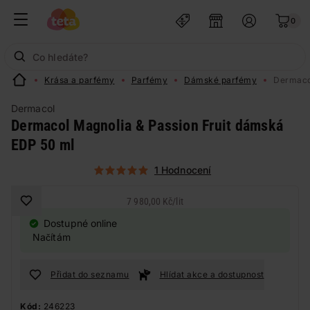
0
Krása a parfémy
Parfémy
Dámské parfémy
Dermaco
Dermacol
Dermacol Magnolia & Passion Fruit dámská
EDP 50 ml
1 Hodnocení
7 980,00 Kč
/
lit
Dostupné online
Načítám
Přidat do seznamu
Hlídat akce a dostupnost
Kód:
246223