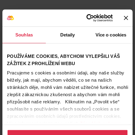
Souhlas
Detaily
Více o cookies
POUŽÍVÁME COOKIES, ABYCHOM VYLEPŠILI VÁŠ
Podobné produkty
ZÁŽITEK Z PROHLÍŽENÍ WEBU
Pracujeme s cookies a osobními údaji, aby naše služby
běžely, jak mají, abychom věděli, co se na našich
stránkách děje, mohli vám nabízet užitečné funkce, mohli
zlepšit zákaznickou zkušenost a abychom vám mohli
přizpůsobit naše reklamy. Kliknutím na „Povolit vše“
souhlasíte s používáním všech souborů cookies a se
zpracováním osobních údajů prostřednictvím cookies.
Více informací naleznete v našich
Zásadách ochrany
osobních údajů
.