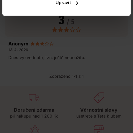
Upravit
Hodnocení produktu
(1)
3
/ 5
Anonym
13. 4. 2026
Dnes vyzvednuto, tzn. ještě nepoužito.
Zobrazeno 1-1 z 1
Doručení zdarma
Věrnostní slevy
při nákupu nad 1 200 Kč
ušetřete s Teta klubem