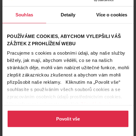
Souhlas
Detaily
Více o cookies
Podobné produkty
POUŽÍVÁME COOKIES, ABYCHOM VYLEPŠILI VÁŠ
ZÁŽITEK Z PROHLÍŽENÍ WEBU
Pracujeme s cookies a osobními údaji, aby naše služby
běžely, jak mají, abychom věděli, co se na našich
stránkách děje, mohli vám nabízet užitečné funkce, mohli
zlepšit zákaznickou zkušenost a abychom vám mohli
přizpůsobit naše reklamy. Kliknutím na „Povolit vše“
souhlasíte s používáním všech souborů cookies a se
zpracováním osobních údajů prostřednictvím cookies.
Více informací naleznete v našich
Zásadách ochrany
osobních údajů
.
Povolit vše