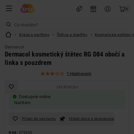
0
Krása a parfémy
Štětce a doplňky
Kosmetické potřeby n
Dermacol
Dermacol kosmetický štětec RG D84 obočí a
linka s pouzdrem
1 Hodnocení
149,90 Kč
/
ks
Dostupné online
Načítám
Přidat do seznamu
Hlídat akce a dostupnost
Kód:
279355