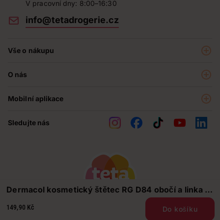
V pracovní dny: 8:00–16:30
info@tetadrogerie.cz
Vše o nákupu
Akce a výhodné nabídky
O nás
Teta klub
O nás
Prodejny
Mobilní aplikace
Kariéra - aktuální nabídka
O e-shopu
Teta pomáhá
Sledujte nás
Obchodní podmínky
Historie
Reklamační řád
Jak chráníme osobní údaje
Nejčastější otázky
Soutěže
Dermacol kosmetický štětec RG D84 obočí a linka s
Kontakty
pouzdrem
149,90 Kč
Do košíku