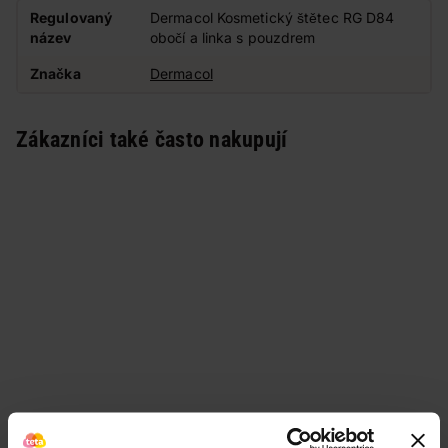
Regulovaný
Dermacol Kosmetický štětec RG D84
název
obočí a linka s pouzdrem
Značka
Dermacol
Zákazníci také často nakupují