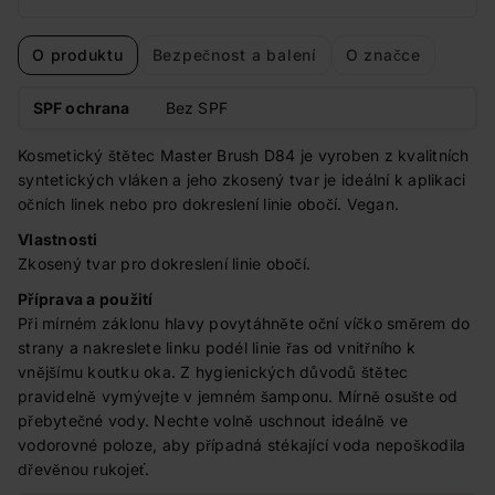
O produktu
Bezpečnost a balení
O značce
SPF ochrana
Bez SPF
Kosmetický štětec Master Brush D84 je vyroben z kvalitních
syntetických vláken a jeho zkosený tvar je ideální k aplikaci
očních linek nebo pro dokreslení linie obočí. Vegan.
Vlastnosti
Zkosený tvar pro dokreslení linie obočí.
Příprava a použití
Při mírném záklonu hlavy povytáhněte oční víčko směrem do
strany a nakreslete linku podél linie řas od vnitřního k
vnějšímu koutku oka. Z hygienických důvodů štětec
pravidelně vymývejte v jemném šamponu. Mírně osušte od
přebytečné vody. Nechte volně uschnout ideálně ve
vodorovné poloze, aby případná stékající voda nepoškodila
dřevěnou rukojeť.