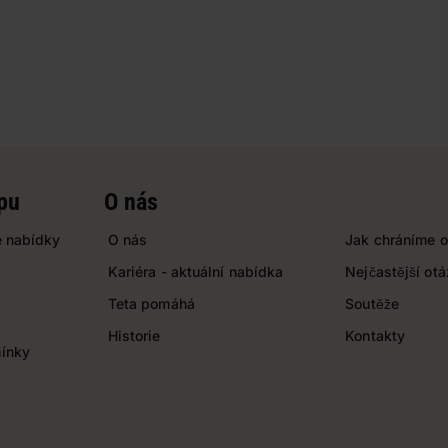
pu
O nás
 nabídky
O nás
Jak chráníme o
Kariéra - aktuální nabídka
Nejčastější ot
Teta pomáhá
Soutěže
Historie
Kontakty
ínky