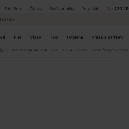
Teta Foto
Články
Naše značky
Teta klub
+420 29
ěti
Pleť
Vlasy
Tělo
Hygiena
Krása a parfémy
iče
Chante Clair ANTICALCARE EXTRA POTENTE odstraňovač vodního