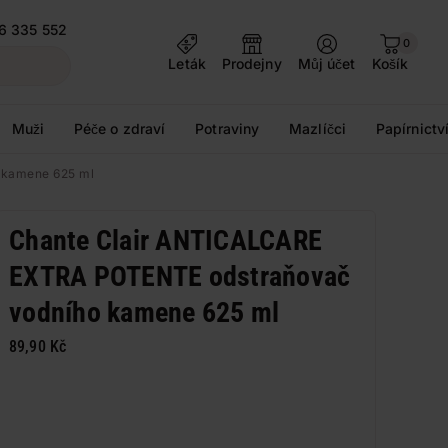
6 335 552
0
Leták
Prodejny
Můj účet
Košík
Muži
Péče o zdraví
Potraviny
Mazlíčci
Papírnictv
 kamene 625 ml
Chante Clair ANTICALCARE
EXTRA POTENTE odstraňovač
vodního kamene 625 ml
89,90 Kč