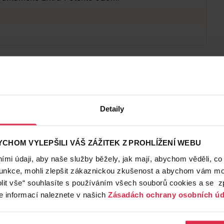
Detaily
CHOM VYLEPŠILI VÁŠ ZÁŽITEK Z PROHLÍŽENÍ WEBU
mi údaji, aby naše služby běžely, jak mají, abychom věděli, co
funkce, mohli zlepšit zákaznickou zkušenost a abychom vám moh
lit vše“ souhlasíte s používáním všech souborů cookies a se 
e informací naleznete v našich
Zásadách ochrany osobních úd