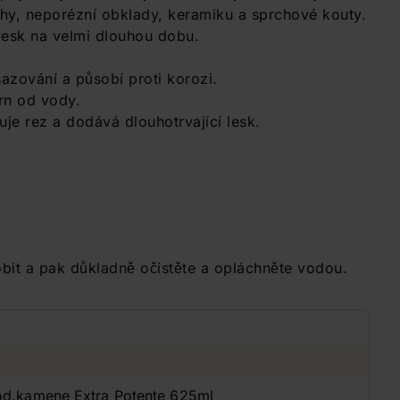
y, neporézní obklady, keramiku a sprchové kouty.
 lesk na velmi dlouhou dobu.
azování a působí proti korozi.
rn od vody.
uje rez a dodává dlouhotrvající lesk.
obit a pak důkladně očistěte a opláchněte vodou.
vod.kamene Extra Potente 625ml