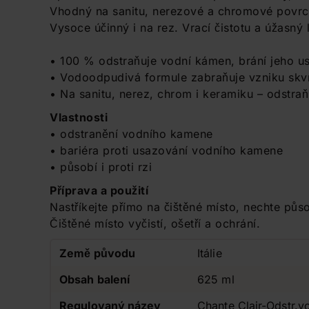
Vhodný na sanitu, nerezové a chromové povrch
Vysoce účinný i na rez. Vrací čistotu a úžasný
• 100 % odstraňuje vodní kámen, brání jeho us
• Vodoodpudivá formule zabraňuje vzniku skv
• Na sanitu, nerez, chrom i keramiku – odstraň
Vlastnosti
• odstranění vodního kamene
• bariéra proti usazování vodního kamene
• působí i proti rzi
Příprava a použití
Nastříkejte přímo na čištěné místo, nechte půs
Čištěné místo vyčistí, ošetří a ochrání.
Země původu
Itálie
Obsah balení
625 ml
Regulovaný název
Chante Clair-Odstr.