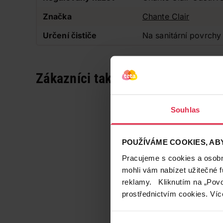
Značka
Chante Clair
Určení čističe
Na sanitární povrchy
Zákazníci také často nakupují
Souhlas
POUŽÍVÁME COOKIES, ABY
Pracujeme s cookies a osobní
mohli vám nabízet užitečné 
reklamy. Kliknutím na „Povo
prostřednictvím cookies. Víc