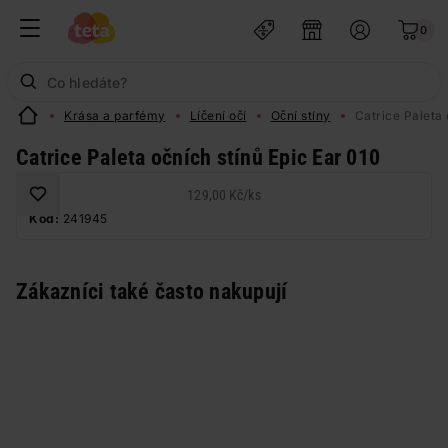
0
Krása a parfémy
Líčení očí
Oční stíny
Catrice Paleta 
Catrice Paleta očních stínů Epic Ear 010
129,00 Kč
/
ks
Kód:
241945
Zákazníci také často nakupují