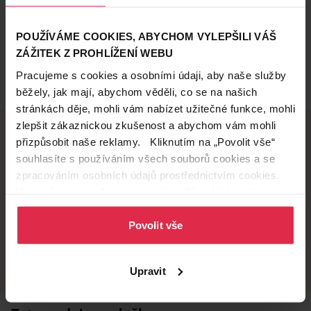
POUŽÍVÁME COOKIES, ABYCHOM VYLEPŠILI VÁŠ
ZÁŽITEK Z PROHLÍŽENÍ WEBU
Pracujeme s cookies a osobními údaji, aby naše služby
běžely, jak mají, abychom věděli, co se na našich
stránkách děje, mohli vám nabízet užitečné funkce, mohli
zlepšit zákaznickou zkušenost a abychom vám mohli
přizpůsobit naše reklamy. Kliknutím na „Povolit vše“
souhlasíte s používáním všech souborů cookies a se
Doručení zdarma
Věrnostní slevy
zpracováním osobních údajů prostřednictvím cookies.
při nákupu nad 1 200 Kč
ušetřete s Teta klubem
Více informací naleznete v našich
Zásadách ochrany
osobních údajů
.
Povolit vše
Vyzvednutí na
Široká síť prodejen
prodejně
přes 500 prodejen po
celé ČR.
už do 60 minut.
Upravit