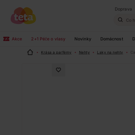
Doprava
Akce
2+1 Péče o vlasy
Novinky
Domácnost
D
Krása a parfémy
Nehty
Laky na nehty
Ca