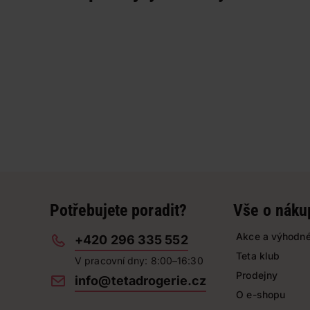
Potřebujete poradit?
Vše o náku
Akce a výhodné
+420 296 335 552
Teta klub
V pracovní dny: 8:00–16:30
Prodejny
info@tetadrogerie.cz
O e-shopu