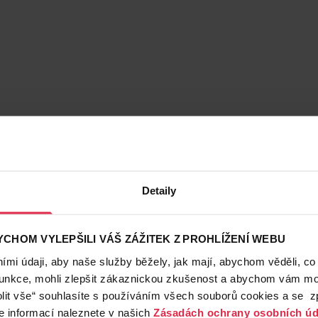
Detaily
CHOM VYLEPŠILI VÁŠ ZÁŽITEK Z PROHLÍŽENÍ WEBU
mi údaji, aby naše služby běžely, jak mají, abychom věděli, co
funkce, mohli zlepšit zákaznickou zkušenost a abychom vám moh
lit vše“ souhlasíte s používáním všech souborů cookies a se 
e informací naleznete v našich
Zásadách ochrany osobních úd