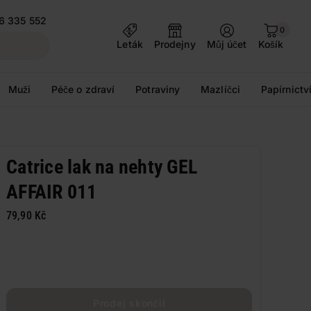
6 335 552
0
Leták
Prodejny
Můj účet
Košík
Muži
Péče o zdraví
Potraviny
Mazlíčci
Papírnictv
Catrice lak na nehty GEL
AFFAIR 011
79,90 Kč
Prodej skončil