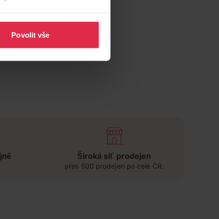
Povolit vše
jně
Široká síť prodejen
přes 500 prodejen po celé ČR.