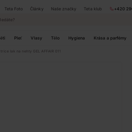
Teta Foto
Články
Naše značky
Teta klub
+420 29
ěti
Pleť
Vlasy
Tělo
Hygiena
Krása a parfémy
trice lak na nehty GEL AFFAIR 011