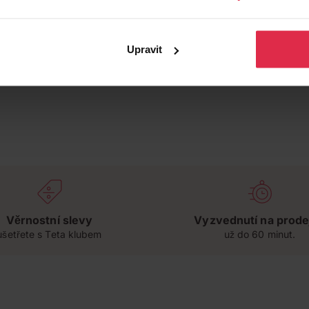
Upravit
Věrnostní slevy
Vyzvednutí na prode
ušetřete s Teta klubem
už do 60 minut.