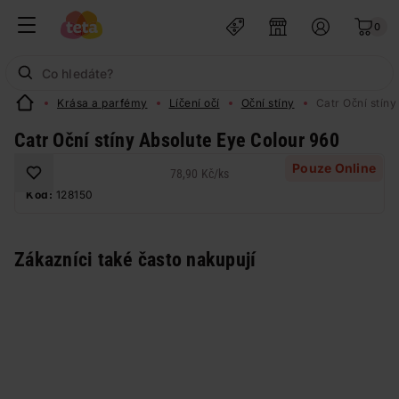
0
Krása a parfémy
Líčení očí
Oční stíny
Catr Oční stín
Catr Oční stíny Absolute Eye Colour 960
Pouze Online
78,90 Kč
/
ks
Kód:
128150
Zákazníci také často nakupují