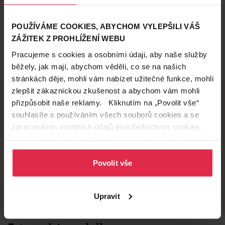
POUŽÍVÁME COOKIES, ABYCHOM VYLEPŠILI VÁŠ
ZÁŽITEK Z PROHLÍŽENÍ WEBU
Pracujeme s cookies a osobními údaji, aby naše služby
běžely, jak mají, abychom věděli, co se na našich
stránkách děje, mohli vám nabízet užitečné funkce, mohli
zlepšit zákaznickou zkušenost a abychom vám mohli
přizpůsobit naše reklamy. Kliknutím na „Povolit vše“
souhlasíte s používáním všech souborů cookies a se
Doručení zdarma
Věrnostní slevy
zpracováním osobních údajů prostřednictvím cookies.
při nákupu nad 1 200 Kč
ušetřete s Teta klubem
Více informací naleznete v našich
Zásadách ochrany
osobních údajů
.
Povolit vše
Vyzvednutí na
Široká síť prodejen
prodejně
přes 500 prodejen po
celé ČR.
už do 60 minut.
Upravit