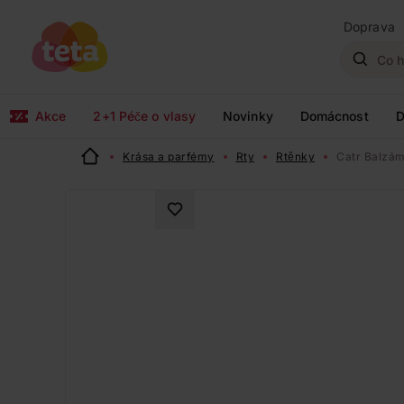
Doprava
Akce
2+1 Péče o vlasy
Novinky
Domácnost
D
Krása a parfémy
Rty
Rtěnky
Catr Balzám 