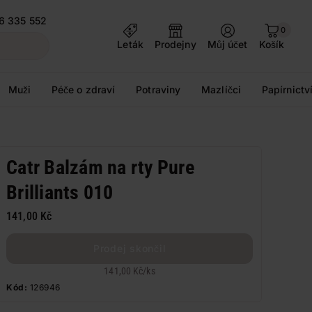
6 335 552
0
Leták
Prodejny
Můj účet
Košík
Muži
Péče o zdraví
Potraviny
Mazlíčci
Papírnictv
Catr Balzám na rty Pure
Brilliants 010
141,00 Kč
Prodej skončil
141,00 Kč
/
ks
Kód:
126946