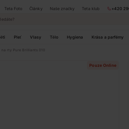
Teta Foto
Články
Naše značky
Teta klub
+420 29
ěti
Pleť
Vlasy
Tělo
Hygiena
Krása a parfémy
na rty Pure Brilliants 010
Pouze Online