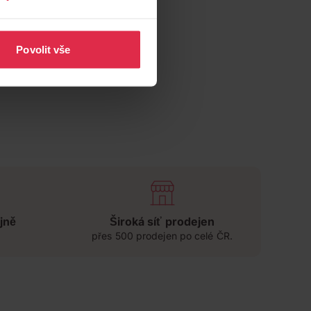
Povolit vše
jně
Široká síť prodejen
přes 500 prodejen po celé ČR.