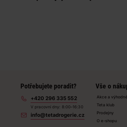
Potřebujete poradit?
Vše o náku
Akce a výhodné
+420 296 335 552
Teta klub
V pracovní dny: 8:00–16:30
Prodejny
info@tetadrogerie.cz
O e-shopu