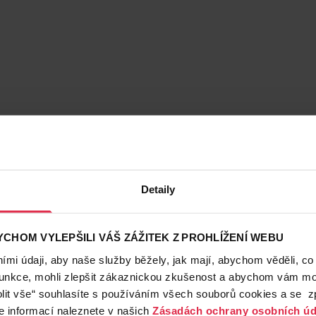
Detaily
CHOM VYLEPŠILI VÁŠ ZÁŽITEK Z PROHLÍŽENÍ WEBU
mi údaji, aby naše služby běžely, jak mají, abychom věděli, co
funkce, mohli zlepšit zákaznickou zkušenost a abychom vám moh
lit vše“ souhlasíte s používáním všech souborů cookies a se 
e informací naleznete v našich
Zásadách ochrany osobních úd