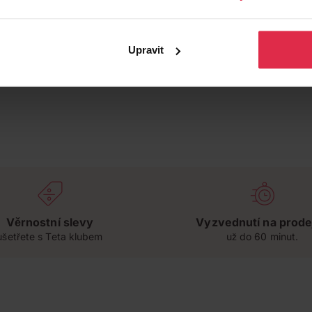
Upravit
Věrnostní slevy
Vyzvednutí na prode
ušetřete s Teta klubem
už do 60 minut.