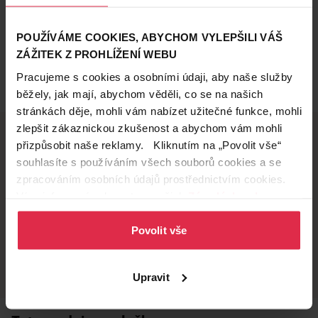
POUŽÍVÁME COOKIES, ABYCHOM VYLEPŠILI VÁŠ
ZÁŽITEK Z PROHLÍŽENÍ WEBU
Pracujeme s cookies a osobními údaji, aby naše služby
běžely, jak mají, abychom věděli, co se na našich
stránkách děje, mohli vám nabízet užitečné funkce, mohli
zlepšit zákaznickou zkušenost a abychom vám mohli
přizpůsobit naše reklamy. Kliknutím na „Povolit vše“
souhlasíte s používáním všech souborů cookies a se
Doručení zdarma
Věrnostní slevy
zpracováním osobních údajů prostřednictvím cookies.
při nákupu nad 1 200 Kč
ušetřete s Teta klubem
Více informací naleznete v našich
Zásadách ochrany
osobních údajů
.
Povolit vše
Vyzvednutí na
Široká síť prodejen
prodejně
přes 500 prodejen po
celé ČR.
už do 60 minut.
Upravit