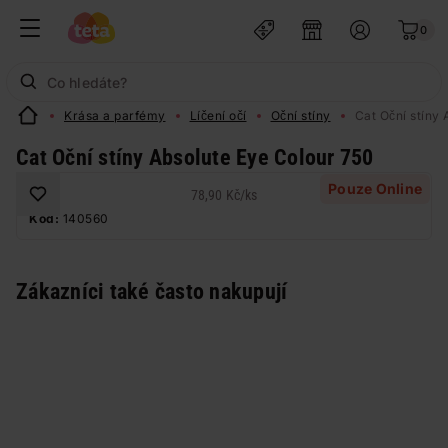
0
Krása a parfémy
Líčení očí
Oční stíny
Cat Oční stíny
Cat Oční stíny Absolute Eye Colour 750
Pouze Online
78,90 Kč
/
ks
Kód:
140560
Zákazníci také často nakupují