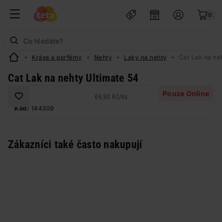
0
Krása a parfémy
Nehty
Laky na nehty
Cat Lak na ne
Cat Lak na nehty Ultimate 54
Pouze Online
69,90 Kč
/
ks
Kód:
144309
Zákazníci také často nakupují