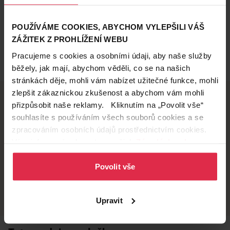
POUŽÍVÁME COOKIES, ABYCHOM VYLEPŠILI VÁŠ
ZÁŽITEK Z PROHLÍŽENÍ WEBU
Pracujeme s cookies a osobními údaji, aby naše služby
běžely, jak mají, abychom věděli, co se na našich
stránkách děje, mohli vám nabízet užitečné funkce, mohli
zlepšit zákaznickou zkušenost a abychom vám mohli
přizpůsobit naše reklamy. Kliknutím na „Povolit vše“
souhlasíte s používáním všech souborů cookies a se
Doručení zdarma
Věrnostní slevy
zpracováním osobních údajů prostřednictvím cookies.
při nákupu nad 1 200 Kč
ušetřete s Teta klubem
Více informací naleznete v našich
Zásadách ochrany
osobních údajů
.
Povolit vše
Vyzvednutí na
Široká síť prodejen
prodejně
přes 500 prodejen po
celé ČR.
už do 60 minut.
Upravit