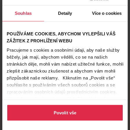
Souhlas
Detaily
Více o cookies
POUŽÍVÁME COOKIES, ABYCHOM VYLEPŠILI VÁŠ
ZÁŽITEK Z PROHLÍŽENÍ WEBU
Pracujeme s cookies a osobními údaji, aby naše služby
běžely, jak mají, abychom věděli, co se na našich
stránkách děje, mohli vám nabízet užitečné funkce, mohli
zlepšit zákaznickou zkušenost a abychom vám mohli
přizpůsobit naše reklamy. Kliknutím na „Povolit vše“
souhlasíte s používáním všech souborů cookies a se
zpracováním osobních údajů prostřednictvím cookies.
Více informací naleznete v našich
Zásadách ochrany
osobních údajů
Doručení zdarma
.
Věrnostní slevy
při nákupu nad 1 200 Kč
ušetřete s Teta klubem
Povolit vše