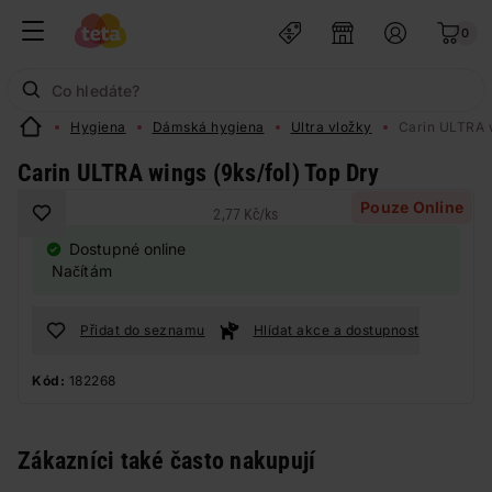
0
Hygiena
Dámská hygiena
Ultra vložky
Carin ULTRA w
Carin ULTRA wings (9ks/fol) Top Dry
Pouze Online
2,77 Kč
/
ks
Dostupné online
Načítám
Přidat do seznamu
Hlídat akce a dostupnost
Kód:
182268
Zákazníci také často nakupují