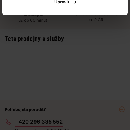
Upravit
Vyzvednutí na
Široká síť prodejen
prodejně
přes 500 prodejen po
celé ČR.
už do 60 minut.
Teta prodejny a služby
Potřebujete poradit?
+420 296 335 552