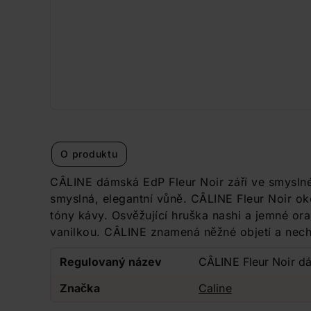
O produktu
CÂLINE dámská EdP Fleur Noir září ve smyslné
smyslná, elegantní vůně. CÂLINE Fleur Noir 
tóny kávy. Osvěžující hruška nashi a jemné or
vanilkou. CÂLINE znamená něžné objetí a nechá
Regulovaný název
CÂLINE Fleur Noir d
Značka
Caline