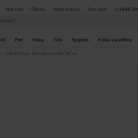
Teta Foto
Články
Naše značky
Teta klub
+420 29
ěti
Pleť
Vlasy
Tělo
Hygiena
Krása a parfémy
CÂLINE Fleur Noir dámská EdP, 60 ml