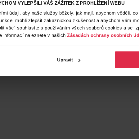
CHOM VYLEPŠILI VÁŠ ZÁŽITEK Z PROHLÍŽENÍ WEBU
mi údaji, aby naše služby běžely, jak mají, abychom věděli, co
funkce, mohli zlepšit zákaznickou zkušenost a abychom vám moh
lit vše“ souhlasíte s používáním všech souborů cookies a se 
e informací naleznete v našich
Zásadách ochrany osobních úd
Upravit