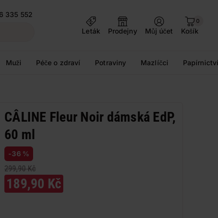
6 335 552
0
Leták
Prodejny
Můj účet
Košík
Muži
Péče o zdraví
Potraviny
Mazlíčci
Papírnictv
CÂLINE Fleur Noir dámská EdP,
60 ml
-36 %
299,90 Kč
189,90 Kč