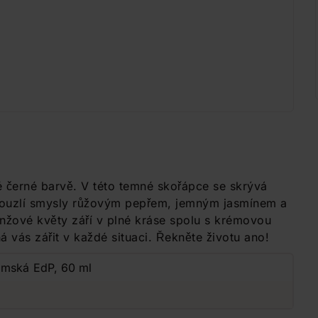
 černé barvě. V této temné skořápce se skrývá
okouzlí smysly růžovým pepřem, jemným jasmínem a
anžové květy září v plné kráse spolu s krémovou
 vás zářit v každé situaci. Řekněte životu ano!
ámská EdP, 60 ml