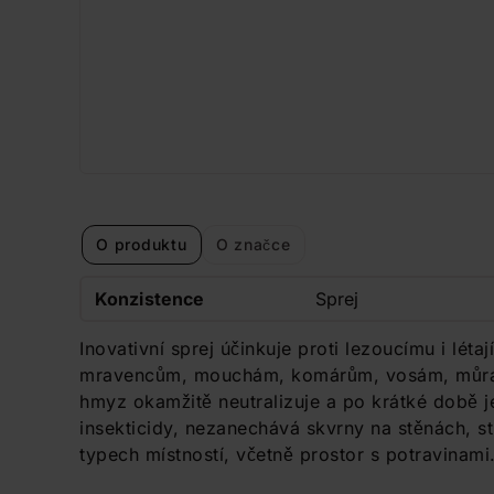
O produktu
O značce
Konzistence
Sprej
Inovativní sprej účinkuje proti lezoucímu i lé
mravencům, mouchám, komárům, vosám, můrám.
hmyz okamžitě neutralizuje a po krátké době j
insekticidy, nezanechává skvrny na stěnách, s
typech místností, včetně prostor s potravinami