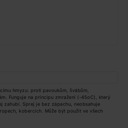
tajícímu hmyzu: proti pavoukům, švábům,
 Funguje na principu zmražení (-45oC), který
ej zahubí. Sprej je bez zápachu, neobsahuje
tropech, kobercích. Může být použit ve všech
.