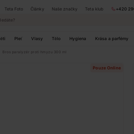
Teta Foto
Články
Naše značky
Teta klub
+420 29
ěti
Pleť
Vlasy
Tělo
Hygiena
Krása a parfémy
Bros paralyzér proti hmyzu 300 ml
Pouze Online