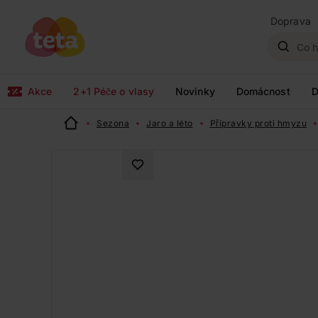
Doprava
Akce
2+1 Péče o vlasy
Novinky
Domácnost
D
Sezona
Jaro a léto
Přípravky proti hmyzu