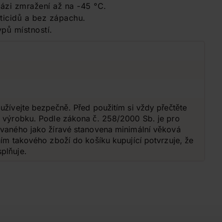
bázi zmražení až na -45 °C.
kticidů a bez zápachu.
pů místností.
užívejte bezpečně. Před použitím si vždy přečtěte
o výrobku. Podle zákona č. 258/2000 Sb. je pro
ovaného jako žíravé stanovena minimální věková
ním takového zboží do košíku kupující potvrzuje, že
plňuje.