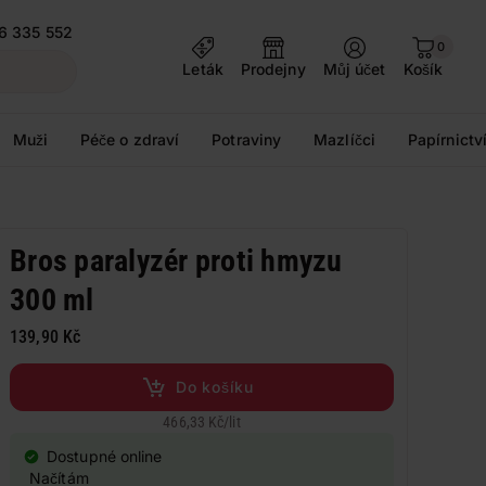
6 335 552
0
Leták
Prodejny
Můj účet
Košík
Muži
Péče o zdraví
Potraviny
Mazlíčci
Papírnictv
Bros paralyzér proti hmyzu
300 ml
139,90 Kč
Do košíku
466,33 Kč
/
lit
Dostupné online
Načítám