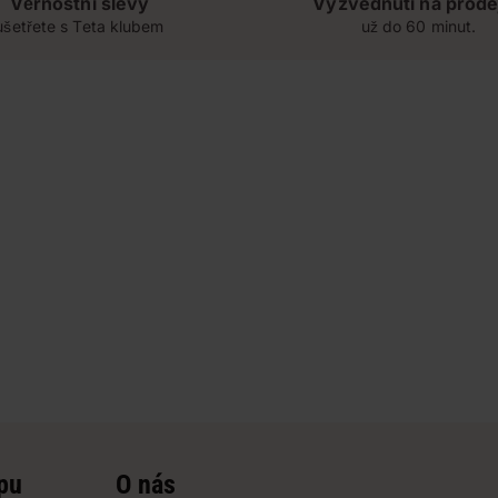
Věrnostní slevy
Vyzvednutí na prode
ušetřete s Teta klubem
už do 60 minut.
pu
O nás