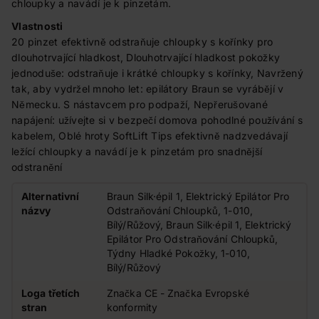
chloupky a navádí je k pinzetám.
Vlastnosti
20 pinzet efektivně odstraňuje chloupky s kořínky pro
dlouhotrvající hladkost, Dlouhotrvající hladkost pokožky
jednoduše: odstraňuje i krátké chloupky s kořínky, Navržený
tak, aby vydržel mnoho let: epilátory Braun se vyrábějí v
Německu. S nástavcem pro podpaží, Nepřerušované
napájení: užívejte si v bezpečí domova pohodlné používání s
kabelem, Oblé hroty SoftLift Tips efektivně nadzvedávají
ležící chloupky a navádí je k pinzetám pro snadnější
odstranění
Alternativní
Braun Silk·épil 1, Elektrický Epilátor Pro
názvy
Odstraňování Chloupků, 1-010,
Bílý/Růžový, Braun Silk·épil 1, Elektrický
Epilátor Pro Odstraňování Chloupků,
Týdny Hladké Pokožky, 1-010,
Bílý/Růžový
Loga třetích
Značka CE - Značka Evropské
stran
konformity