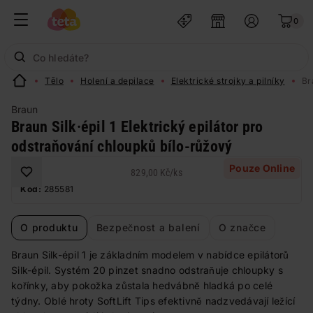
0
Tělo
Holení a depilace
Elektrické strojky a pilníky
Br
Braun
Braun Silk·épil 1 Elektrický epilátor pro
odstraňování chloupků bílo-růžový
Pouze Online
829,00 Kč
/
ks
Kód:
285581
O produktu
Bezpečnost a balení
O značce
Braun Silk-épil 1 je základním modelem v nabídce epilátorů
Silk-épil. Systém 20 pinzet snadno odstraňuje chloupky s
kořínky, aby pokožka zůstala hedvábně hladká po celé
týdny. Oblé hroty SoftLift Tips efektivně nadzvedávají ležící