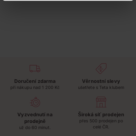
Doručení zdarma
Věrnostní slevy
při nákupu nad 1 200 Kč
ušetřete s Teta klubem
Vyzvednutí na
Široká síť prodejen
prodejně
přes 500 prodejen po
celé ČR.
už do 60 minut.