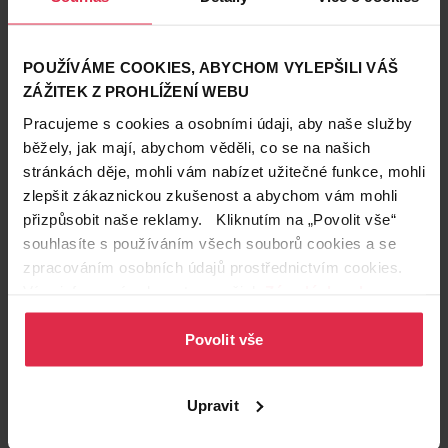
POUŽÍVÁME COOKIES, ABYCHOM VYLEPŠILI VÁŠ
ZÁŽITEK Z PROHLÍŽENÍ WEBU
Pracujeme s cookies a osobními údaji, aby naše služby
běžely, jak mají, abychom věděli, co se na našich
stránkách děje, mohli vám nabízet užitečné funkce, mohli
zlepšit zákaznickou zkušenost a abychom vám mohli
přizpůsobit naše reklamy. Kliknutím na „Povolit vše“
souhlasíte s používáním všech souborů cookies a se
Podobné produkty
zpracováním osobních údajů prostřednictvím cookies.
Více informací naleznete v našich
Zásadách ochrany
osobních údajů
.
Povolit vše
Upravit