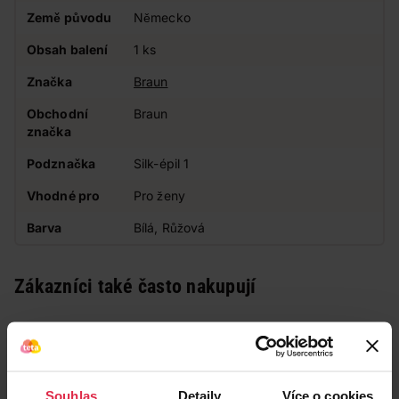
Země původu
Německo
Obsah balení
1 ks
Značka
Braun
Obchodní
Braun
značka
Podznačka
Silk-épil 1
Vhodné pro
Pro ženy
Barva
Bílá, Růžová
Zákazníci také často nakupují
Souhlas
Detaily
Více o cookies